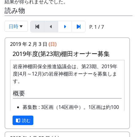
結果が得られませんでした。
読み物
日時
P. 1 / 7
2019 年 2 月 3 日
(日)
2019年度(第23期)棚田オーナー募集
岩座神棚田保全推進協議会は、第23期、2019年
度(4月～12月)の岩座神棚田オーナーを募集しま
す。
概要
募集数 : 3区画（14区画中）。1区画は約100
平方メートルです。
読む
応募資格 : まじめに農業に取り組み、自然と
ふれあう勇気をお持ちで、地域になじめるか
た。家族や団体でも結構です。