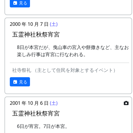
見る
サポートをよろしく。
収穫した米を全部お持ち帰りいただけます。
(100平方メートルの収穫収量は玄米で約30キ
無事に宮入りが済んだら、もう一つのお楽しみ、
ロです。) 清流の里、岩座神地区のコシヒカ
2000 年 10 月 7 日
餅撒きです。これがねえ、面白いんだ。すごく興
(土)
リは特においしいと評判です。
奮します。
五霊神社秋祭宵宮
田すき、田ごしらえ、水管理、病害虫対策(3
回程度)、施肥、脱穀、乾燥、籾すりなどは
宵宮は以上でおしまい。
8日が本宮だが、曳山車の宮入や餅撒きなど、主なお
地元農家で担当します。
楽しみ行事は宵宮に行なわれる。
過去の「岩座神の絵日記」に、秋祭の準備と宵宮
実りの時期には、かかしを立てることができ
の写真がありますので、ご参照ください。
ます。
社寺祭礼 （主として住民を対象とするイベント）
多可町の宿泊施設を安く利用できます。
岩座神の絵日記 2008年10月11日
多可町の特産品がもらえます(1万円相当)。
岩座神の絵日記 2007年10月6日
見る
地元の新鮮な野菜を購入できます。
岩座神の絵日記 2006年10月7日
田植え、稲刈り時のイベントに参加できま
す。
「餅撒き」の写真はありません。写真など撮って
2001 年 10 月 6 日
(土)
村の秋祭りに参加して、御神酒を飲み、「ひ
る余裕は無いのです。
五霊神社秋祭宵宮
きやま」を引くことができます。
6日が宵宮。7日が本宮。