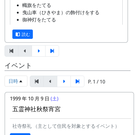
担当 : XX
幟旗をたてる
曳山車（ひきやま）の飾付けをする
御神灯をたてる
参道に照明をつける
お宮さんの清掃
読む
供物
その他いろいろ。昼過ぎ、三時頃までかかるか
な。
イベント
夕食は各家で、帰省してきた家族や親戚や知人を
まねいて、鋤焼とか鯖寿司なんかで賑やかにやり
日時
P. 1 / 10
ます。
1999 年 10 月 9 日
(土)
午後八時ごろ、ほろ酔い気分で、お宮さんのふも
平成27年度棚田オーナー (2015-04-12 11:26:16)
とにある公会堂に集ってきます。
五霊神社秋祭宵宮
岩座神棚田オーナーの特典
そして、メイン・イベント、曳山車（ひきやま）
の宮入り。一時間ぐらい時間をかけて、公会堂か
社寺祭礼 （主として住民を対象とするイベント）
一から十までプロの指導を受け、減農薬栽培
らお宮さんまで、曳いてのぼります。みなさん、
の米づくりを体験できます。