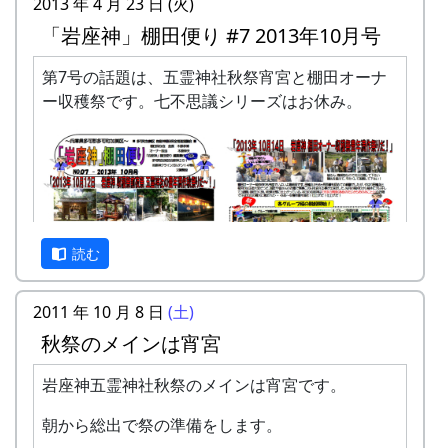
2013 年 4 月 23 日 (火)
年会費 : 1区画5万円です。
「岩座神」棚田便り #7 2013年10月号
申込み期限 : 2019年3月15日。
選考 : 応募者が募集数を超えた場合は、アン
第7号の話題は、五霊神社秋祭宵宮と棚田オーナ
ケート回答をもとに、当協議会で書類選考さ
ー収穫祭です。七不思議シリーズはお休み。
せていただきます。
申込み方法 : 下記の申込み窓口に、電話、
FAXまたはメールでお申し込み下さい（FAX
またはメールの場合は、郵便番号、住所、氏
名、電話番号を明記して下さい）。 折り返
し、詳しい内容と「申し込みアンケート」を
読む
お送りいたしますので、申し込みアンケート
をご返送ください。
2011 年 10 月 8 日
(土)
申込み・お問合せの窓口
秋祭のメインは宵宮
岩座神棚田保全推進協議会事務局
岩座神五霊神社秋祭のメインは宵宮です。
TEL & FAX: 9999-99-9999
「岩座神」棚田便り #7 2013年10月号 (PDF版)
携帯: 999-9999-9999
朝から総出で祭の準備をします。
MAIL : mailaddress