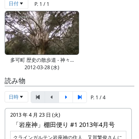
日付
P. 1 / 1
多可町 歴史の散歩道 - 神々...
2012-03-28 (水)
読み物
日時
P. 1 / 4
2013 年 4 月 23 日 (火)
「岩座神」棚田便り #1 2013年4月号
クラインガルテン岩座神の住人、又賀繁俊さんに