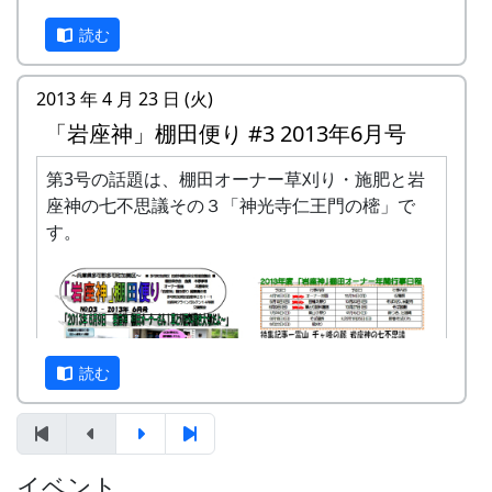
「岩座神」棚田便り #1 2013年4月号 (PDF版)
読む
2013 年 4 月 23 日 (火)
「岩座神」棚田便り #3 2013年6月号
第3号の話題は、棚田オーナー草刈り・施肥と岩
「岩座神」棚田便り #2 2013年5月号 (PDF版)
座神の七不思議その３「神光寺仁王門の樒」で
す。
読む
イベント