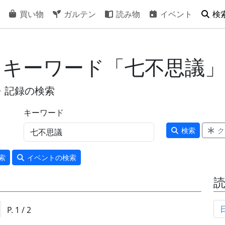
買い物
ガルテン
読み物
イベント
検
- キーワード「七不思議」
・記録の検索
キーワード
検索
ク
索
イベント
の検索
P. 1 / 2