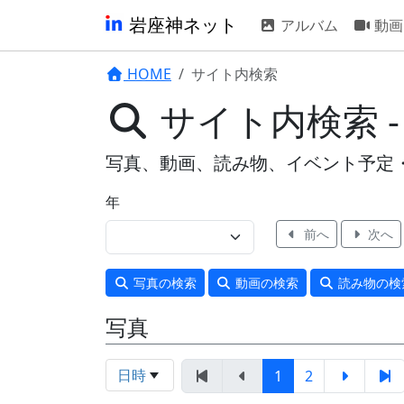
岩座神ネット
アルバム
動画
HOME
サイト内検索
サイト内検索 
写真、動画、読み物、イベント予定
年
前へ
次へ
写真
の検索
動画
の検索
読み物
の検
写真
日時
1
2