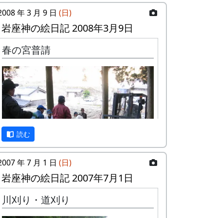
2008 年 3 月 9 日
(日)
岩座神の絵日記 2008年3月9日
春の宮普請
読む
2007 年 7 月 1 日
(日)
岩座神の絵日記 2007年7月1日
岩座神では、年に二度、春と秋に、氏神で
川刈り・道刈り
ある五霊神社の社殿や境内を整備するため
の日が設けられていて、「宮普請(みやぶし