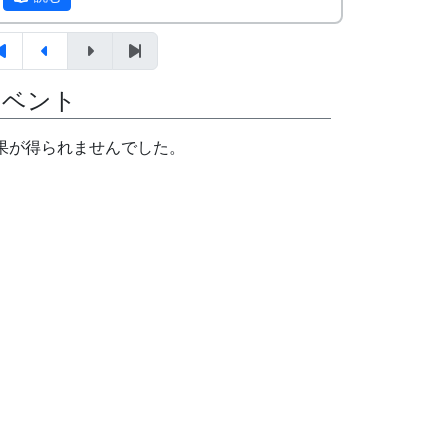
とか呼ぶのかな)を使って、崖の草を刈って
よく使う場所なので、安全のために、少し
いる。
前に専門家に依頼して、危険性が大きい大
枝を伐り落して貰ったのである。費用は50
万円だったそうだ。
イベント
この他、車止めのチェーンを設置したりし
果が得られませんでした。
た。
夕方五時ごろから公会堂の横で慰労会。
いつものように、鶏肉のバーベキューとビ
ール。
薔薇もどき
午後、いくつかの班に分れて、木造の橋に