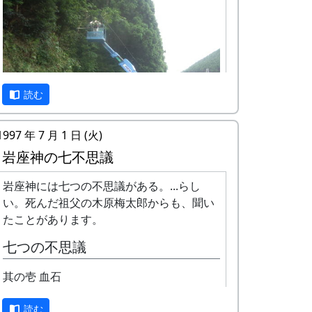
ん)」と呼ばれている。今日が春の宮普請で
ある。
宮普請と言いながら、御当人(おとうにん、
宮当番)以外は山に入って枝打ちや間伐をし
たりする事もある。と言うか、その方が一
読む
般的である。
1997 年 7 月 1 日 (火)
今日は、午前中はお宮さんの境内の整備。
岩座神の七不思議
写真は、伐り落したホソバタブの大枝を片
正確に言うと「川(岸の草)刈り」、「道(端
付けているところだ。
岩座神には七つの不思議がある。...らし
の草)刈り」だ。川や道そのものを刈る訳で
い。死んだ祖父の木原梅太郎からも、聞い
五霊神社の境内には、県の天然記念物に指
はない。
たことがあります。
定されたホソバタブの大木が３本あるのだ
毎年、この時季に行なうのだが、朝早くか
が、いくつかの太い枝や幹の中が空洞にな
七つの不思議
ら夕方まで、結構きつい労働だ。
っていて、強い風が吹くと(あるいは何もし
其の壱 血石
なくても)折れて落ちる心配があった。
写真は、岩座神の入り口、七不思議の「血
石」があるあたり。新兵器(「高所作業車」
お宮さんの境内は、棚田オーナー行事でも
読む