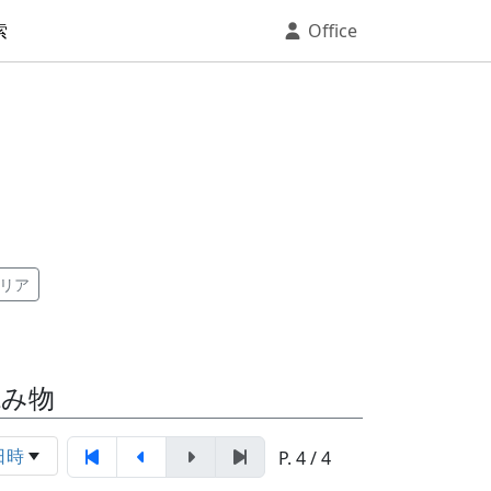
索
Office
リア
読み物
日時
P. 4 / 4