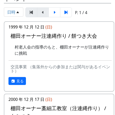
10月17日（日）
3月16日（金）
水田に入って、苗を手で植える。
蕎麦刈り
棚田オーナー選考会
6月11日（日） 2000-06-11 棚田オーナー草
日時
蕎麦の刈取り。人手不足が心配され
P. 1 / 4
4月22日（日）
刈り、肥料散布
ています。当初の予定通り、３日に
棚田オーナー対面式
草刈り、肥料散布
行われました。
1999 年 12 月 12 日
(日)
棚田オーナー（都会から米を作りに
石垣や畦道の草刈り、肥料の散布。
12月12日（日）
来る人たち）と棚田保存会（岩座神
棚田オーナー注連縄作り / 餅つき大会
7月30日（日）2000-07-30 棚田オーナー草引
注連縄作り
の住人）の初顔合わせ。お互いの自
き作業 ...
村老人会の指導のもと、棚田オーナ
村老人会の指導のもと、棚田オーナーが注連縄作り
己紹介やら、農業改良普及センター
草引き作業
ーが注連縄作りに挑戦
に挑戦
の人による米作り講習会。そして区
水田の中の雑草を引き抜く。
餅つき
画の抽選が行なわれる。
あまごつかみ
予定がころころと変更されたような気がします
5月13日（日）
交流事業 （集落外からの参加または関与があるイベン
川に放流されたあまごを手で掴んで
ト）
が、気のせいでしょうか。
田植え
獲る。子供たちのためのアトラクシ
水田に入って、苗を手で植える。
ョン。串に刺して塩焼きにして食す
見る
NASAのスペースシャトルですら、天候で打上げ
6月10日（日）
る。
予定が変わります。ましてや、お天気まかせの農
草刈り、肥料散布
案山子作り
作物が相手ですから、これぐらいは誤差の範囲と
石垣や畦道の草刈り、肥料の散布。
案山子を作って田んぼの畦に立て
2000 年 12 月 17 日
(日)
いうことで、どうか大目に見てください。
7月29日（日）
る。
棚田オーナー藁細工教室（注連縄作り） /
草引き作業
万年草挿し木