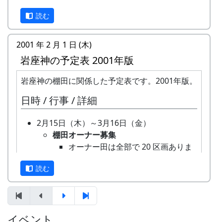
全 20 区画あるオーナー田のうち、
蕎麦刈り
読む
再契約済みの 15 区画をのぞいた 5
蕎麦の刈取り。人手不足が心配され
区画について、新しいオーナーを募
ています。（予定変更。17日に延期
集。
されました。）再度、予定変更。や
2001 年 2 月 1 日 (木)
3月24日（金） 2000-03-24 棚田オーナー選
っぱりやります。というか、やりま
岩座神の予定表 2001年版
考会
した。ごめんなさい。
選考会
10月9日（土）
岩座神の棚田に関係した予定表です。2001年版。
4月23日（日） 2000-04-23 棚田オーナー対
五霊神社秋祭り（宵宮）
日時 / 行事 / 詳細
面式
10月10日（日）
棚田オーナー対面式
五霊神社秋祭り
2月15日（木）～3月16日（金）
棚田オーナー（都会から米を作りに
10月11日（祝）
棚田オーナー募集
来る人たち）と棚田保存会（岩座神
オーナー田収穫祭
オーナー田は全部で 20 区画ありま
の住人）の初顔合わせ。お互いの自
天日干しにした稲を脱穀し、籾摺り
す。申し込みの窓口は加美町役場社
己紹介やら、農業改良普及センター
（もみすり）して玄米にし、袋に詰
読む
会開発課農林担当です。募集要項な
の人による米作り講習会。そして区
めて持ち帰ります。|
どの詳細は、加美町のホームページ
画の抽選が行なわれる。
案山子コンテスト
でご確認ください。( 加美町 > 加美
5月14日（日） 2000-05-14 棚田オーナー田
今日まで活躍（？）してくれた案山
町棚田オーナー募集中 > 岩座神棚田
植え
子のコンテスト。
イベント
オーナー )
田植え