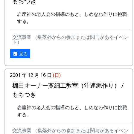
水田の中の雑草を引き抜く。
もちつき
石垣を飾る万年草の苗を育てるため
あまごつかみ
に、ポットに挿し木をする。
岩座神の老人会の指導のもと、しめなわ作りに挑戦
川に放流されたあまごを手で掴んで
8月20日（日）2000-08-20 蕎麦種蒔き
する。
獲る。子供たちのためのアトラクシ
蕎麦植え
ョン。串に刺して塩焼きにして食す
蕎麦の種を植える。
る。
交流事業 （集落外からの参加または関与があるイベン
9月24日（日）2000-09-24 棚田オーナー稲刈
ト）
案山子作り
り ...
案山子を作って田んぼの畦に立て
稲刈り
見る
る。
鎌（のこぎり鎌）を使って稲を刈り
万年草挿し芽
取り、稲木に掛けて天日干しにす
石垣を飾る万年草の苗を育てるため
る。
2001 年 12 月 16 日
(日)
に、ポットに挿し芽をする。
棚田コンサート
棚田オーナー藁細工教室（注連縄作り） /
8月19日（日）
10月7日（土）～10月8日（日）2000-10-07
蕎麦植え
もちつき
宵宮 2000-10-08 秋祭
蕎麦の種を植える。
秋祭り
岩座神の老人会の指導のもと、しめなわ作りに挑戦
9月23日（日）
7日が宵宮。
する。
稲刈り
10月15日（日）2000-10-15 棚田オーナー脱
鎌（のこぎり鎌）を使って稲を刈り
穀 ...
取り、稲木に掛けて天日干しにす
交流事業 （集落外からの参加または関与があるイベン
脱穀（だっこく）・籾摺り（もみすり）