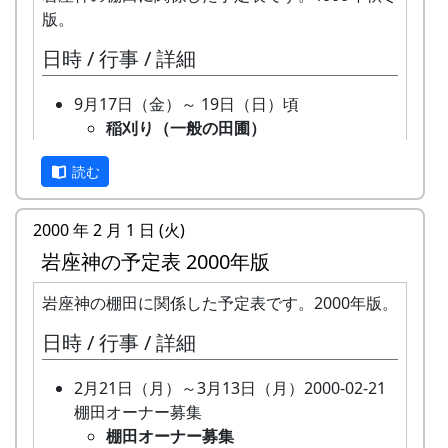
版。
日時 / 行事 / 詳細
9月17日（金）～ 19日（日）頃
稲刈り（一般の田圃）
機械（小さなコンバイン）で刈取り
読む
と脱穀を同時にやるのが普通です。
そのまま乾燥機に放り込みます。
9月26日（日）
2000 年 2 月 1 日 (火)
オーナー田の稲刈り
岩座神の予定表 2000年版
鎌で刈って、稲木（いなき）に掛け
て、天日干しにします。脱穀はもっ
岩座神の棚田に関係した予定表です。2000年版。
と後になります。
日時 / 行事 / 詳細
棚田コンサート
アマチュア・バンド５組＋坂庭省
2月21日（月）～3月13日（月）2000-02-21
吾。
棚田オーナー募集
餅つき・野菜即売
棚田オーナー募集
10月3日（日）