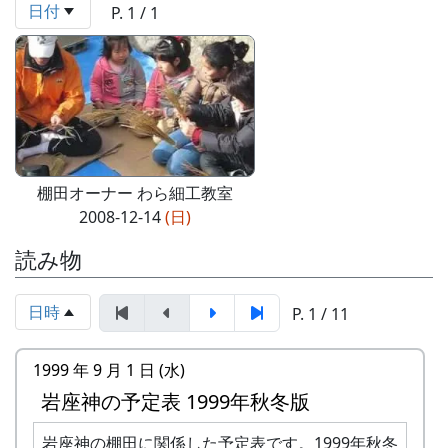
日付
P. 1 / 1
棚田オーナー わら細工教室
2008-12-14
(日)
読み物
日時
P. 1 / 11
1999 年 9 月 1 日 (水)
岩座神の予定表 1999年秋冬版
岩座神の棚田に関係した予定表です。1999年秋冬