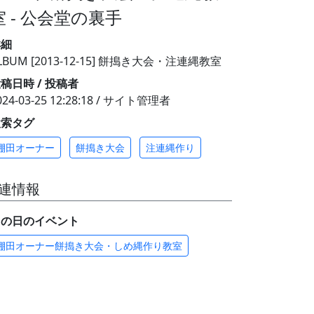
室 - 公会堂の裏手
詳細
LBUM [2013-12-15] 餅搗き大会・注連縄教室
稿日時 / 投稿者
024-03-25 12:28:18 / サイト管理者
検索タグ
棚田オーナー
餅搗き大会
注連縄作り
連情報
この日のイベント
棚田オーナー餅搗き大会・しめ縄作り教室