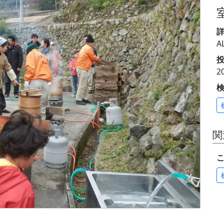
A
投
2
関