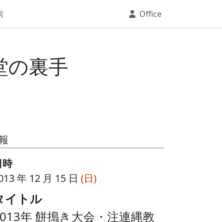
索
Office
会堂の裏手
報
日時
013 年 12 月 15 日
(日)
タイトル
2013年 餅搗き大会・注連縄教