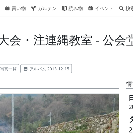
買い物
ガルテン
読み物
イベント
検
き大会・注連縄教室 - 公
写真一覧
アルバム 2013-12-15
情
2