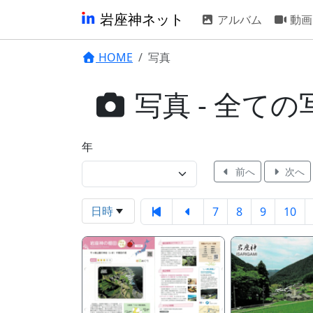
岩座神ネット
アルバム
動画
HOME
写真
写真 - 全ての
年
前へ
次へ
日時
7
8
9
10