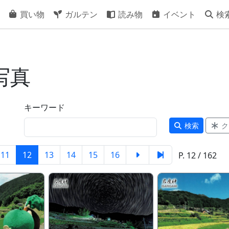
買い物
ガルテン
読み物
イベント
検
写真
キーワード
検索
ク
11
12
13
14
15
16
P. 12 / 162