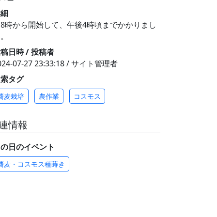
詳細
朝8時から開始して、午後4時頃までかかりまし
た。
稿日時 / 投稿者
024-07-27 23:33:18 / サイト管理者
検索タグ
蕎麦栽培
農作業
コスモス
連情報
この日のイベント
蕎麦・コスモス種蒔き