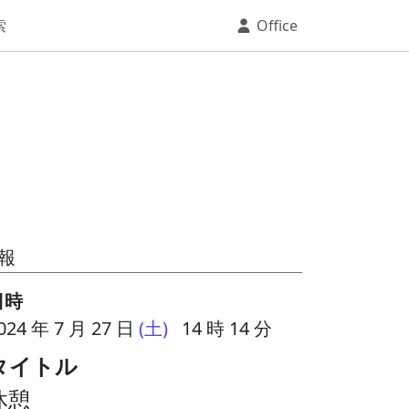
索
Office
報
日時
024 年 7 月 27 日
(土)
14 時 14 分
タイトル
休憩