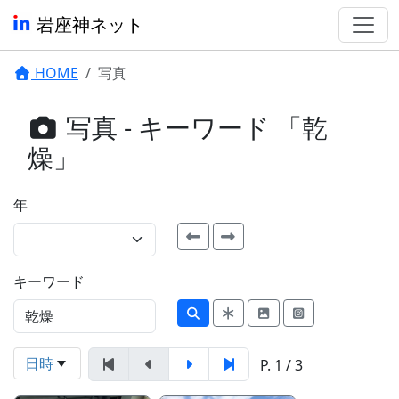
岩座神ネット
HOME
写真
写真 - キーワード 「乾
燥」
年
キーワード
日時
P. 1 / 3