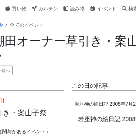
買い物
ガルテン
読み物
イベント
検
索
全てのイベント
27] 棚田オーナー草引き・案
6
一覧へ
この日の記事
日)
岩座神の絵日記 2008年7月2
引き・案山子祭
岩座神の絵日記 2008
は関与があるイベント）