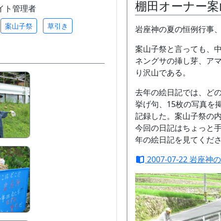
棚田オーナー案
/ サイト管理者
案山子祭
草引き
岩座神の夏の恒例行事
案山子祭と言っても、
ネングサの挿し芽、ア
り沢山である。
去年の絵日記では、ど
挙げ句、15枚の写真を
記録した。案山子祭の
今回の日記はちょっと
年の絵日記を見てくだ
2007-07-22 岩座神