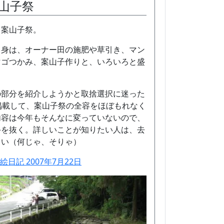
山子祭
、案山子祭。
中身は、オーナー田の施肥や草引き、マン
マゴつかみ、案山子作りと、いろいろと盛
の部分を紹介しようかと取捨選択に迷った
掲載して、案山子祭の全容をほぼもれなく
内容は今年もそんなに変っていないので、
手を抜く。詳しいことが知りたい人は、去
さい（何じゃ、そりゃ）
の絵日記 2007年7月22日