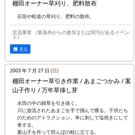
棚田オーナー草刈り、肥料散布
石垣や畦道の草刈り、肥料の散布。
交流事業 （集落外からの参加または関与があるイベン
ト）
見る
2003 年 7 月 27 日
(日)
棚田オーナー草引き作業 / あまごつかみ / 案
山子作り / 万年草挿し芽
水田の中の雑草を引き抜く。
川に放流されたあまごを手で掴んで獲る。子供たち
のためのアトラクション。串に刺して塩焼きにして
食する。
案山子を作って田んぼの畦に立てる。