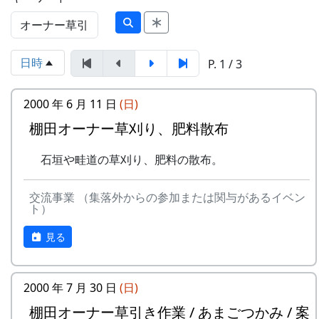
日時
P. 1 / 3
2000 年 6 月 11 日
(日)
棚田オーナー草刈り、肥料散布
石垣や畦道の草刈り、肥料の散布。
交流事業 （集落外からの参加または関与があるイベン
ト）
見る
2000 年 7 月 30 日
(日)
棚田オーナー草引き作業 / あまごつかみ / 案