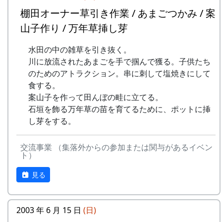
棚田オーナー草引き作業 / あまごつかみ / 案
山子作り / 万年草挿し芽
水田の中の雑草を引き抜く。
川に放流されたあまごを手で掴んで獲る。子供たち
のためのアトラクション。串に刺して塩焼きにして
食する。
案山子を作って田んぼの畦に立てる。
石垣を飾る万年草の苗を育てるために、ポットに挿
し芽をする。
交流事業 （集落外からの参加または関与があるイベン
ト）
見る
2003 年 6 月 15 日
(日)