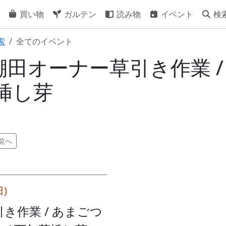
買い物
ガルテン
読み物
イベント
検
索
全てのイベント
25] 棚田オーナー草引き作業 
草挿し芽
覧へ
日)
き作業 / あまごつ