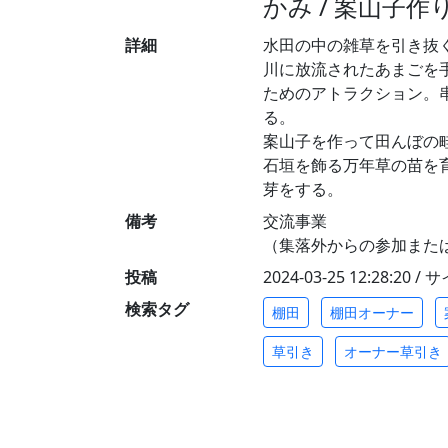
かみ / 案山子作
詳細
水田の中の雑草を引き抜
川に放流されたあまごを
ためのアトラクション。
る。
案山子を作って田んぼの
石垣を飾る万年草の苗を
芽をする。
備考
交流事業
（集落外からの参加また
投稿
2024-03-25 12:28:20 
検索タグ
棚田
棚田オーナー
草引き
オーナー草引き