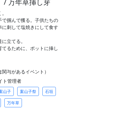
り / 万年草挿し芽
く。
手で掴んで獲る。子供たちの
串に刺して塩焼きにして食す
畦に立てる。
育てるために、ポットに挿し
は関与があるイベント）
/ サイト管理者
案山子
案山子祭
石垣
万年草