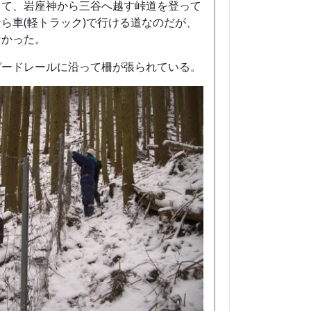
して、岩座神から三谷へ越す峠道を登って
ら車(軽トラック)で行ける道なのだが、
なかった。
ガードレールに沿って柵が張られている。