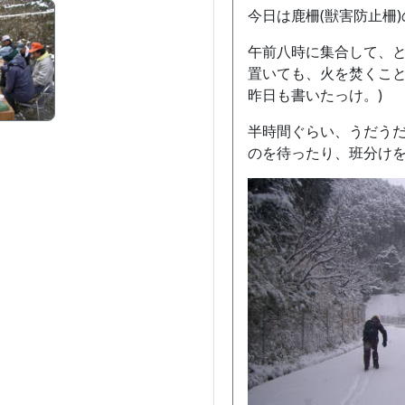
今日は鹿柵(獣害防止柵
午前八時に集合して、
置いても、火を焚くこと
昨日も書いたっけ。)
半時間ぐらい、うだうだ
のを待ったり、班分け