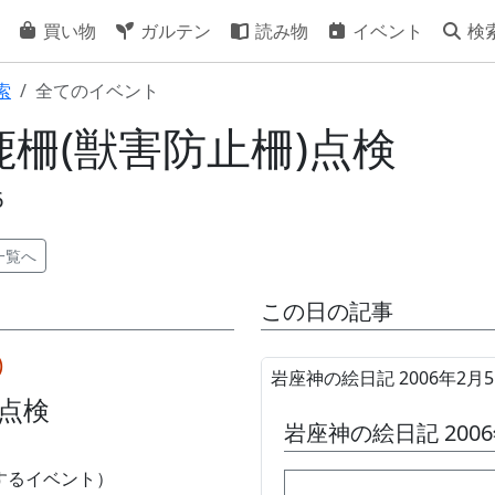
買い物
ガルテン
読み物
イベント
検
索
全てのイベント
5] 鹿柵(獣害防止柵)点検
6
一覧へ
この日の記事
)
岩座神の絵日記 2006年2月
)点検
岩座神の絵日記 200
するイベント）