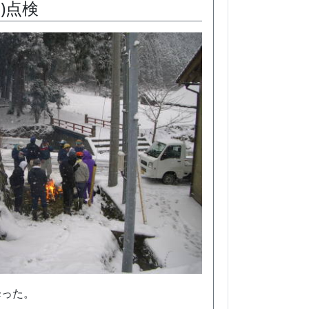
)点検
降った。