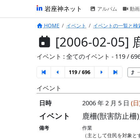
岩座神ネット
アルバム
動画
HOME
イベント
イベントの一覧と検
[2006-02-0
イベント : 全てのイベント - 119 / 69
119 / 696
イベント
日時
2006 年 2 月 5 日
(日
イベント
鹿柵(獣害防止柵
備考
作業
（主として住民を対象と