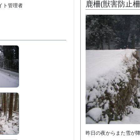
鹿柵(獣害防止柵
/ サイト管理者
昨日の夜からまた雪が