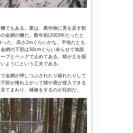
猪柵でもある。要は、農作物に害を及す獣
の金網の柵だ。数年前(2003年だったと
作った。高さ2mぐらいかな。平地だとも
金網の下部は30cmぐらい余らせて地面
ロープとペッグで止めてある。猪が土を掘
ないようにという工夫である。
どで金網が押しつぶされたり破れたりして
の下部が捲れ上がって猪や鹿が侵入できる
を見てまわり、補修をするのが目的だ。