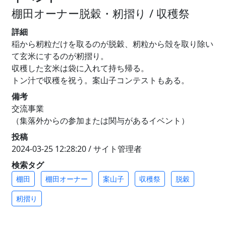
棚田オーナー脱穀・籾摺り / 収穫祭
詳細
稲から籾粒だけを取るのが脱穀、籾粒から殻を取り除い
て玄米にするのが籾摺り。
収穫した玄米は袋に入れて持ち帰る。
トン汁で収穫を祝う。案山子コンテストもある。
備考
交流事業
（集落外からの参加または関与があるイベント）
投稿
2024-03-25 12:28:20 / サイト管理者
検索タグ
棚田
棚田オーナー
案山子
収穫祭
脱穀
籾摺り