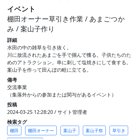
イベント
棚田オーナー草引き作業 / あまごつか
み / 案山子作り
詳細
水田の中の雑草を引き抜く。
川に放流されたあまごを手で掴んで獲る。子供たちのた
めのアトラクション。串に刺して塩焼きにして食する。
案山子を作って田んぼの畦に立てる。
備考
交流事業
（集落外からの参加または関与があるイベント）
投稿
2024-03-25 12:28:20 / サイト管理者
検索タグ
棚田
棚田オーナー
案山子
案山子祭
草引き