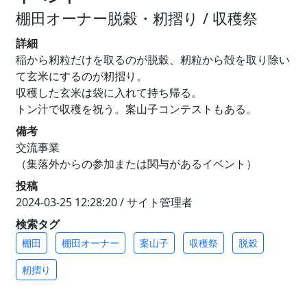
棚田オーナー脱穀・籾摺り / 収穫祭
詳細
稲から籾粒だけを取るのが脱穀、籾粒から殻を取り除い
て玄米にするのが籾摺り。
収穫した玄米は袋に入れて持ち帰る。
トン汁で収穫を祝う。案山子コンテストもある。
備考
交流事業
（集落外からの参加または関与があるイベント）
投稿
2024-03-25 12:28:20 / サイト管理者
検索タグ
棚田
棚田オーナー
案山子
収穫祭
脱穀
籾摺り