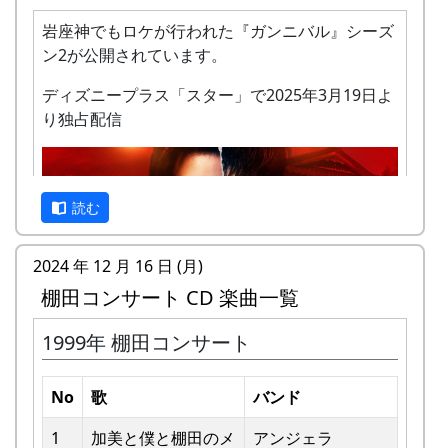
岩座神でもロケが行われた『ガンニバル』シーズ
ン2が公開されています。
ディズニープラス「スター」で2025年3月19日よ
り独占配信
私達メシポンバンドが若い頃連続出場を果たして
きた「棚田コンサート」は、フォークソングシン
ガーの“坂庭省悟さん”を始め審査員の方が見守る
読む
中、毎年優秀バンドが表彰されました。
2024 年 12 月 16 日 (月)
私達は、この「棚田のうた ～ふるさと加美の里
棚田コンサート CD 楽曲一覧
へ～」で出場した年、“２位”に入ることができま
した。賞品は何と！「地元産の卵、半年分」でし
1999年 棚田コンサート
た。
予告編
田んぼの真ん中で山積みの卵の箱を受け取り、バ
No
歌
バンド
ンドメンバーで分けて持って帰ろうとしてたら、
他のバンドに目茶苦茶うらやましがられたのを覚
1
加美と僕と棚⽥のメ
アンジェラ