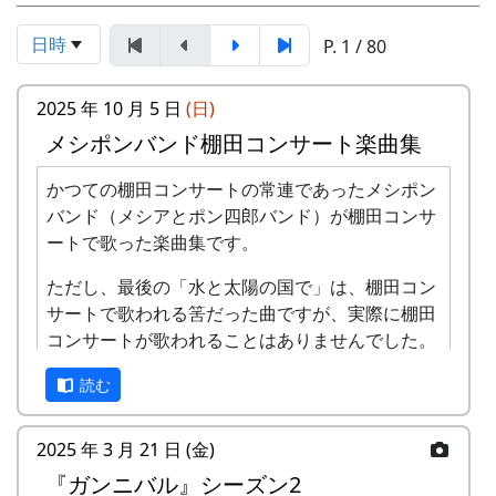
日時
P. 1 / 80
2025 年 10 月 5 日
(日)
メシポンバンド棚田コンサート楽曲集
かつての棚田コンサートの常連であったメシポン
バンド（メシアとポン四郎バンド）が棚田コンサ
ートで歌った楽曲集です。
ただし、最後の「水と太陽の国で」は、棚田コン
サートで歌われる筈だった曲ですが、実際に棚田
コンサートが歌われることはありませんでした。
棚田のうた ～ふるさと加美の里へ～
読む
2025 年 3 月 21 日 (金)
『ガンニバル』シーズン2