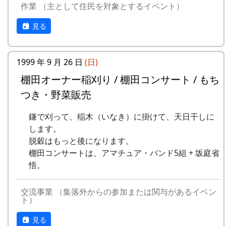
作業 （主として住民を対象とするイベント）
9
⻩⾦の海
アンジェラ
ある都会の若者が、棚田で田植えをして地元の人
見る
10
帰ってきたよ
H CORPORATION
に管理してもらい、収穫を楽しみに１年を過ごす
姿を想像して詩を書きました。
11
帰郷〜2000〜9⽉吉
三畳⼀間
⽇
1999 年 9 月 26 日
(日)
相棒の“うらめしあ”が曲をつけてくれて、兵庫県
のとある棚田コンサート（収穫日に田んぼでライ
棚田オーナー稲刈り / 棚田コンサート / もち
12
帰郷
なでしこ
ブする企画）でみんなで歌った思い出の楽曲で
つき・野菜販売
す。（ポン四郎）
13
僕は棚⽥の中にいる
アンジェラ
鎌で刈って、稲木（いなき）に掛けて、天日干しに
水と太陽の国で
14
静かに時は…
H CORPORATION
します。
脱穀はもっと後になります。
15
⽔と太陽の国で
メシアとポン四郎
棚田コンサートは、アマチュア・バンド5組 + 坂庭省
バンド
悟。
16
収穫の秋に
⽉ーアカリ
交流事業 （集落外からの参加または関与があるイベン
17
棚⽥のステージへ
アンジェラ
ト）
見る
2000年 加美町〜棚⽥の秋〜 穫れたての