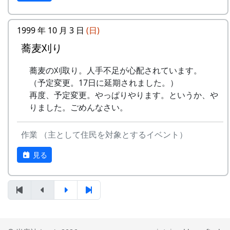
うた
稲刈りの日、田んぼでオリジナル曲を披露・演奏
1999 年 10 月 3 日
(日)
No
歌
バンド
する棚田コンサート。
蕎麦刈り
1
ふるさと加美の
メシアとポン四郎バン
毎年曲を創り出演してきましたが、その中でも、
蕎麦の刈取り。人手不足が心配されています。
⾥へ
ド
夏のイメージを色濃く出した曲です。
（予定変更。17日に延期されました。）
水田に降り注ぐ“雨”と“太陽の光”が、私達の命を
2
加美の⾥か
パルス
再度、予定変更。やっぱりやります。というか、や
支えているのだと実感させられた「里山のよきイ
ら'98
りました。ごめんなさい。
ベント」でした。（ポン四郎）
3
永遠の⾥
すぱ
作業 （主として住民を対象とするイベント）
収穫祭にて
4
棚⽥の⾵
アンジェラ
見る
5
なんとなく聴く
リアルキャンディーズ
うた
6
あしたは帰ろう
グリーンマウンテンボ
ーイズ