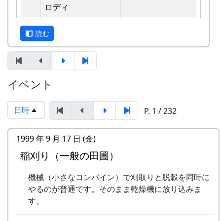
えています。
ロディ
しばらくメンバーのお家では、おいしい“たまご
2
歌おうみんなで
グリーンマウンテ
読む
かけごはん”や“卵料理”を味わうことができ、「音
ンボーイズ
楽やっててよかったなあ」と思った瞬間でした
3
ワンス・アンド・フ
⽉ーアカリ
～。 (ポン四郎）
ォーエバー
棚田のイネに
イベント
4
僕の中のふるさと
H CORPORATION
II
日時
P. 1 / 232
5
棚⽥のイネに
メシアとポン四郎
「この村に、喰われる」、「この村を、喰ってや
バンド
1999 年 9 月 17 日 (金)
る」って、いやいやいや、岩座神はそんな村じゃ
稲刈り（一般の田圃）
6
ふるさと加美の⾥へ
メシアとポン四郎
ありませんよ。
バンド
機械（小さなコンバイン）で刈取りと脱穀を同時に
7
棚⽥の⾵
アンジェラ
やるのが普通です。そのまま乾燥機に放り込みま
す。
8
この町で
MASA BAND
里山の自然と暮らしを守ろうと、全国に棚田オー
ナー制度というのがあります。