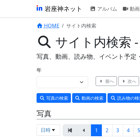
岩座神ネット
アルバム
動画
HOME
サイト内検索
サイト内検索 -
写真、動画、読み物、イベント予定
年
前へ
次へ
写真
の検索
動画
の検索
読み物
の検
写真
日時
1
2
3
4