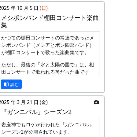
2025 年 10 月 5 日
(日)
メシポンバンド棚田コンサート楽曲
集
かつての棚田コンサートの常連であったメ
シポンバンド（メシアとポン四郎バンド）
が棚田コンサートで歌った楽曲集です。
ただし、最後の「水と太陽の国で」は、棚
田コンサートで歌われる筈だった曲です
が、実際に棚田コンサートが歌われること
読む
はありませんでした。
棚田のうた ～ふるさと加美の里へ
2025 年 3 月 21 日 (金)
～
『ガンニバル』シーズン2
岩座神でもロケが行われた『ガンニバル』
シーズン2が公開されています。