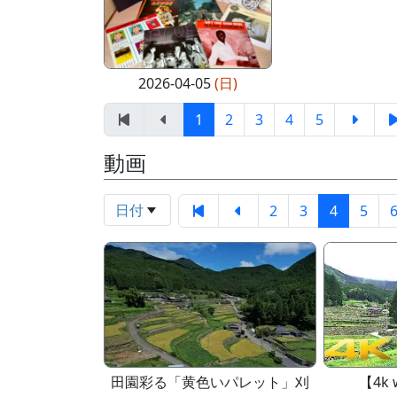
2026-04-05
(日)
1
2
3
4
5
動画
日付
2
3
4
5
田園彩る「黄色いパレット」刈
【4k 