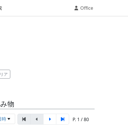
索
Office
リア
読み物
日時
P. 1 / 80