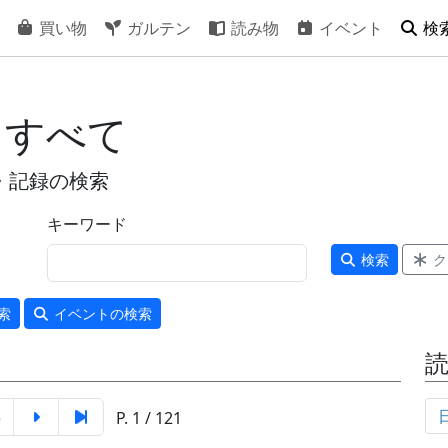
買い物
ガルテン
読み物
イベント
検
 すべて
・記録の検索
キーワード
検索
ク
索
イベント
の検索
5
P. 1 / 121