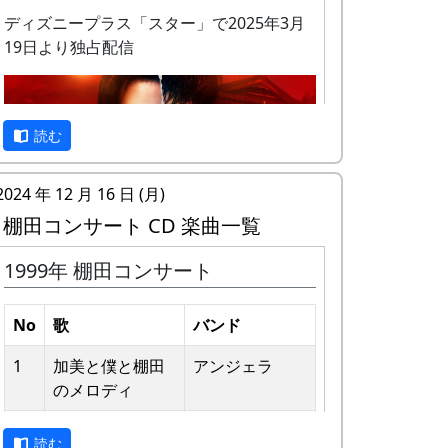
ディズニープラス「スター」で2025年3月
19日より独占配信
私達メシポンバンドが若い頃連続出場を果
読む
たしてきた「棚田コンサート」は、フォー
クソングシンガーの“坂庭省悟さん”を始め
2024 年 12 月 16 日 (月)
審査員の方が見守る中、毎年優秀バンドが
棚田コンサート CD 楽曲一覧
表彰されました。
1999年 棚田コンサート
私達は、この「棚田のうた ～ふるさと加
予告編
美の里へ～」で出場した年、“２位”に入る
ことができました。賞品は何と！「地元産
No
歌
バンド
の卵、半年分」でした。
1
加美と僕と棚⽥
アンジェラ
田んぼの真ん中で山積みの卵の箱を受け取
のメロディ
り、バンドメンバーで分けて持って帰ろう
2
歌おうみんなで
グリーンマウン
としてたら、他のバンドに目茶苦茶うらや
読む