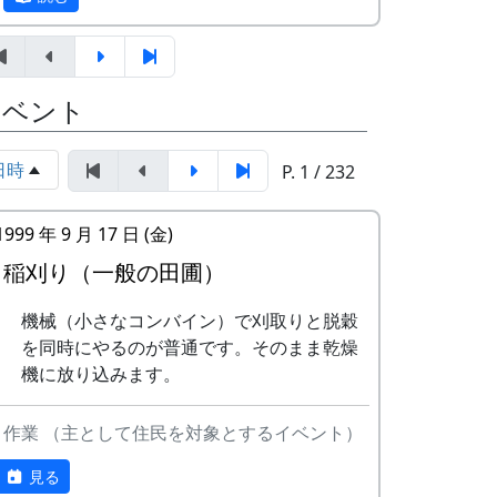
テンボーイズ
ましがられたのを覚えています。
しばらくメンバーのお家では、おいしい“た
3
ワンス・アン
⽉ーアカリ
まごかけごはん”や“卵料理”を味わうことが
ド・フォーエバ
イベント
でき、「音楽やっててよかったなあ」と思
ー
った瞬間でした～。 (ポン四郎）
4
僕の中のふるさ
H
「この村に、喰われる」、「この村を、喰
日時
P. 1 / 232
棚田のイネに
と
CORPORATION
ってやる」って、いやいやいや、岩座神は
II
そんな村じゃありませんよ。
1999 年 9 月 17 日 (金)
5
棚⽥のイネに
メシアとポン四
稲刈り（一般の田圃）
郎バンド
機械（小さなコンバイン）で刈取りと脱穀
6
ふるさと加美の
メシアとポン四
を同時にやるのが普通です。そのまま乾燥
⾥へ
郎バンド
機に放り込みます。
7
棚⽥の⾵
アンジェラ
作業 （主として住民を対象とするイベント）
里山の自然と暮らしを守ろうと、全国に棚
8
この町で
MASA BAND
田オーナー制度というのがあります。
見る
9
⻩⾦の海
アンジェラ