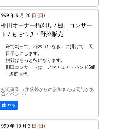
ある都会の若者が、棚田で田植えをして地
10
帰ってきたよ
H
元の人に管理してもらい、収穫を楽しみに
1999 年 9 月 26 日
(日)
CORPORATION
１年を過ごす姿を想像して詩を書きまし
た。
棚田オーナー稲刈り / 棚田コンサー
11
帰郷〜2000〜9
三畳⼀間
ト / もちつき・野菜販売
⽉吉⽇
相棒の“うらめしあ”が曲をつけてくれて、
兵庫県のとある棚田コンサート（収穫日に
12
鎌で刈って、稲木（いなき）に掛けて、天
帰郷
なでしこ
田んぼでライブする企画）でみんなで歌っ
日干しにします。
た思い出の楽曲です。（ポン四郎）
13
僕は棚⽥の中に
アンジェラ
脱穀はもっと後になります。
いる
水と太陽の国で
棚田コンサートは、アマチュア・バンド5組
+ 坂庭省悟。
14
静かに時は…
H
CORPORATION
交流事業 （集落外からの参加または関与があ
るイベント）
15
⽔と太陽の国で
メシアとポン四
郎バンド
見る
16
収穫の秋に
⽉ーアカリ
1999 年 10 月 3 日
(日)
17
棚⽥のステージ
アンジェラ