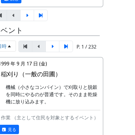
テンボーイズ
ましがられたのを覚えています。
しばらくメンバーのお家では、おいしい“た
3
ワンス・アン
⽉ーアカリ
まごかけごはん”や“卵料理”を味わうことが
ド・フォーエバ
イベント
でき、「音楽やっててよかったなあ」と思
ー
った瞬間でした～。 (ポン四郎）
4
僕の中のふるさ
H
「この村に、喰われる」、「この村を、喰
日時
P. 1 / 232
棚田のイネに
と
CORPORATION
ってやる」って、いやいやいや、岩座神は
II
そんな村じゃありませんよ。
1999 年 9 月 17 日 (金)
5
棚⽥のイネに
メシアとポン四
稲刈り（一般の田圃）
郎バンド
機械（小さなコンバイン）で刈取りと脱穀
6
ふるさと加美の
メシアとポン四
を同時にやるのが普通です。そのまま乾燥
⾥へ
郎バンド
機に放り込みます。
7
棚⽥の⾵
アンジェラ
作業 （主として住民を対象とするイベント）
里山の自然と暮らしを守ろうと、全国に棚
8
この町で
MASA BAND
田オーナー制度というのがあります。
見る
9
⻩⾦の海
アンジェラ