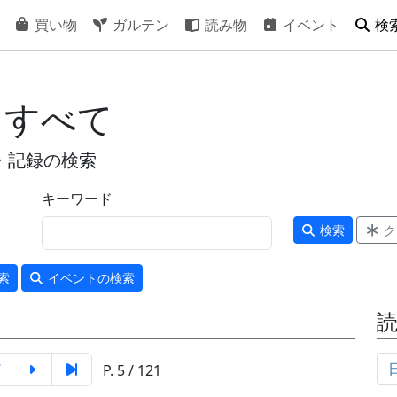
買い物
ガルテン
読み物
イベント
検
 すべて
・記録の検索
キーワード
検索
ク
索
イベント
の検索
7
P. 5 / 121