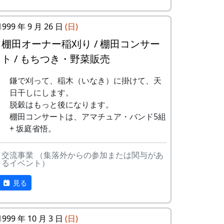
ある都会の若者が、棚田で田植えをして地
10
帰ってきたよ
H
元の人に管理してもらい、収穫を楽しみに
1999 年 9 月 26 日
(日)
CORPORATION
１年を過ごす姿を想像して詩を書きまし
た。
棚田オーナー稲刈り / 棚田コンサー
11
帰郷〜2000〜9
三畳⼀間
ト / もちつき・野菜販売
⽉吉⽇
相棒の“うらめしあ”が曲をつけてくれて、
兵庫県のとある棚田コンサート（収穫日に
12
鎌で刈って、稲木（いなき）に掛けて、天
帰郷
なでしこ
田んぼでライブする企画）でみんなで歌っ
日干しにします。
た思い出の楽曲です。（ポン四郎）
13
僕は棚⽥の中に
アンジェラ
脱穀はもっと後になります。
いる
水と太陽の国で
棚田コンサートは、アマチュア・バンド5組
+ 坂庭省悟。
14
静かに時は…
H
CORPORATION
交流事業 （集落外からの参加または関与があ
るイベント）
15
⽔と太陽の国で
メシアとポン四
郎バンド
見る
16
収穫の秋に
⽉ーアカリ
1999 年 10 月 3 日
(日)
17
棚⽥のステージ
アンジェラ