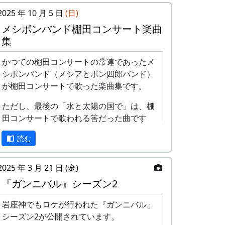
2025 年 10 月 5 日
(日)
メシポンバンド棚田コンサート楽曲
集
かつての棚田コンサートの常連であったメ
シポンバンド（メシアとポン四郎バンド）
が棚田コンサートで歌った楽曲集です。
ただし、最後の「水と太陽の国で」は、棚
田コンサートで歌われる筈だった曲です
が、実際に棚田コンサートが歌われること
読む
はありませんでした。
棚田のうた ～ふるさと加美の里へ
2025 年 3 月 21 日 (金)
～
『ガンニバル』シーズン2
岩座神でもロケが行われた『ガンニバル』
シーズン2が公開されています。