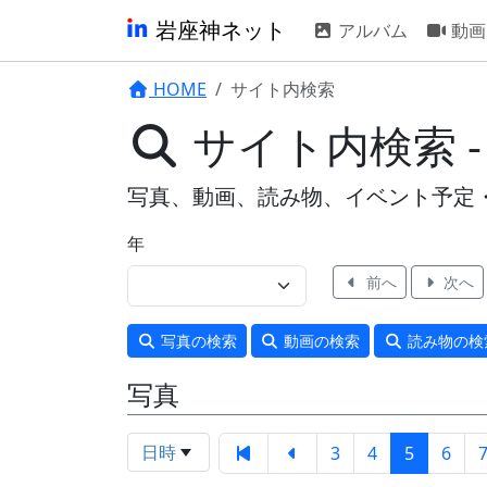
岩座神ネット
アルバム
動画
HOME
サイト内検索
サイト内検索 -
写真、動画、読み物、イベント予定
年
前へ
次へ
写真
の検索
動画
の検索
読み物
の検
写真
日時
3
4
5
6