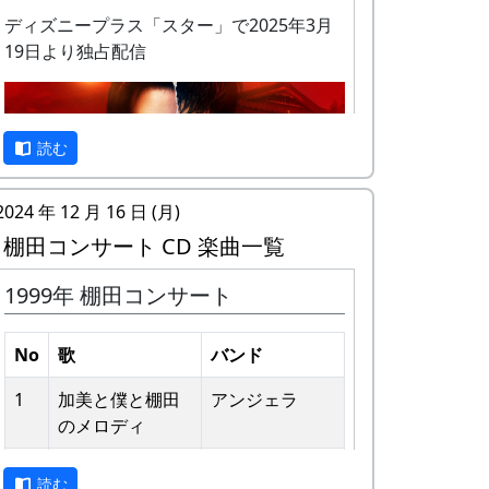
ディズニープラス「スター」で2025年3月
19日より独占配信
私達メシポンバンドが若い頃連続出場を果
読む
たしてきた「棚田コンサート」は、フォー
クソングシンガーの“坂庭省悟さん”を始め
2024 年 12 月 16 日 (月)
審査員の方が見守る中、毎年優秀バンドが
棚田コンサート CD 楽曲一覧
表彰されました。
1999年 棚田コンサート
私達は、この「棚田のうた ～ふるさと加
予告編
美の里へ～」で出場した年、“２位”に入る
ことができました。賞品は何と！「地元産
No
歌
バンド
の卵、半年分」でした。
1
加美と僕と棚⽥
アンジェラ
田んぼの真ん中で山積みの卵の箱を受け取
のメロディ
り、バンドメンバーで分けて持って帰ろう
2
歌おうみんなで
グリーンマウン
としてたら、他のバンドに目茶苦茶うらや
読む