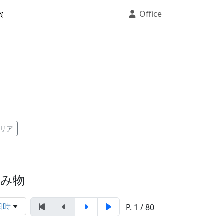
索
Office
リア
読み物
日時
P. 1 / 80