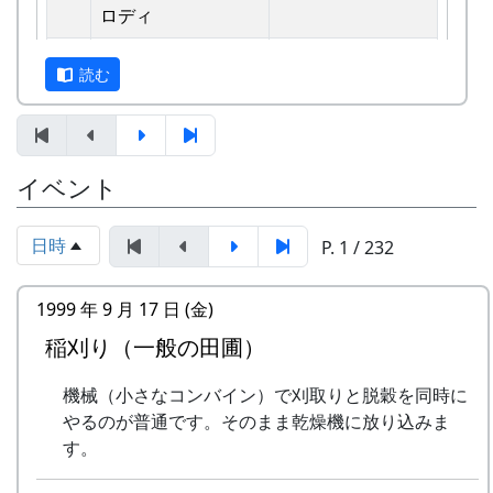
えています。
ロディ
しばらくメンバーのお家では、おいしい“たまご
2
歌おうみんなで
グリーンマウンテ
読む
かけごはん”や“卵料理”を味わうことができ、「音
ンボーイズ
楽やっててよかったなあ」と思った瞬間でした
3
ワンス・アンド・フ
⽉ーアカリ
～。 (ポン四郎）
ォーエバー
棚田のイネに
イベント
4
僕の中のふるさと
H CORPORATION
II
日時
P. 1 / 232
5
棚⽥のイネに
メシアとポン四郎
「この村に、喰われる」、「この村を、喰ってや
バンド
1999 年 9 月 17 日 (金)
る」って、いやいやいや、岩座神はそんな村じゃ
稲刈り（一般の田圃）
6
ふるさと加美の⾥へ
メシアとポン四郎
ありませんよ。
バンド
機械（小さなコンバイン）で刈取りと脱穀を同時に
7
棚⽥の⾵
アンジェラ
やるのが普通です。そのまま乾燥機に放り込みま
す。
8
この町で
MASA BAND
里山の自然と暮らしを守ろうと、全国に棚田オー
ナー制度というのがあります。