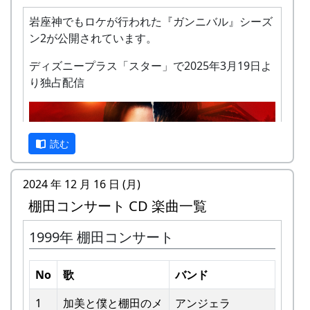
岩座神でもロケが行われた『ガンニバル』シーズ
ン2が公開されています。
ディズニープラス「スター」で2025年3月19日よ
り独占配信
私達メシポンバンドが若い頃連続出場を果たして
きた「棚田コンサート」は、フォークソングシン
ガーの“坂庭省悟さん”を始め審査員の方が見守る
読む
中、毎年優秀バンドが表彰されました。
2024 年 12 月 16 日 (月)
私達は、この「棚田のうた ～ふるさと加美の里
棚田コンサート CD 楽曲一覧
へ～」で出場した年、“２位”に入ることができま
した。賞品は何と！「地元産の卵、半年分」でし
1999年 棚田コンサート
た。
予告編
田んぼの真ん中で山積みの卵の箱を受け取り、バ
No
歌
バンド
ンドメンバーで分けて持って帰ろうとしてたら、
他のバンドに目茶苦茶うらやましがられたのを覚
1
加美と僕と棚⽥のメ
アンジェラ