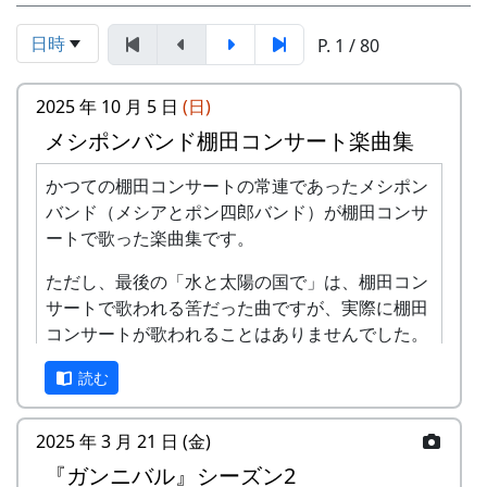
日時
P. 1 / 80
2025 年 10 月 5 日
(日)
メシポンバンド棚田コンサート楽曲集
かつての棚田コンサートの常連であったメシポン
バンド（メシアとポン四郎バンド）が棚田コンサ
ートで歌った楽曲集です。
ただし、最後の「水と太陽の国で」は、棚田コン
サートで歌われる筈だった曲ですが、実際に棚田
コンサートが歌われることはありませんでした。
棚田のうた ～ふるさと加美の里へ～
読む
2025 年 3 月 21 日 (金)
『ガンニバル』シーズン2