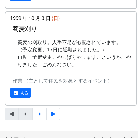
うた
稲刈りの日、田んぼでオリジナル曲を披露・演奏
1999 年 10 月 3 日
(日)
No
歌
バンド
する棚田コンサート。
蕎麦刈り
1
ふるさと加美の
メシアとポン四郎バン
毎年曲を創り出演してきましたが、その中でも、
蕎麦の刈取り。人手不足が心配されています。
⾥へ
ド
夏のイメージを色濃く出した曲です。
（予定変更。17日に延期されました。）
水田に降り注ぐ“雨”と“太陽の光”が、私達の命を
2
加美の⾥か
パルス
再度、予定変更。やっぱりやります。というか、や
支えているのだと実感させられた「里山のよきイ
ら'98
りました。ごめんなさい。
ベント」でした。（ポン四郎）
3
永遠の⾥
すぱ
作業 （主として住民を対象とするイベント）
収穫祭にて
4
棚⽥の⾵
アンジェラ
見る
5
なんとなく聴く
リアルキャンディーズ
うた
6
あしたは帰ろう
グリーンマウンテンボ
ーイズ