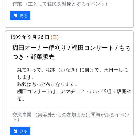
作業 （主として住民を対象とするイベント）
9
⻩⾦の海
アンジェラ
ある都会の若者が、棚田で田植えをして地元の人
見る
10
帰ってきたよ
H CORPORATION
に管理してもらい、収穫を楽しみに１年を過ごす
姿を想像して詩を書きました。
11
帰郷〜2000〜9⽉吉
三畳⼀間
⽇
1999 年 9 月 26 日
(日)
相棒の“うらめしあ”が曲をつけてくれて、兵庫県
のとある棚田コンサート（収穫日に田んぼでライ
棚田オーナー稲刈り / 棚田コンサート / もち
12
帰郷
なでしこ
ブする企画）でみんなで歌った思い出の楽曲で
つき・野菜販売
す。（ポン四郎）
13
僕は棚⽥の中にいる
アンジェラ
鎌で刈って、稲木（いなき）に掛けて、天日干しに
水と太陽の国で
14
静かに時は…
H CORPORATION
します。
脱穀はもっと後になります。
15
⽔と太陽の国で
メシアとポン四郎
棚田コンサートは、アマチュア・バンド5組 + 坂庭省
バンド
悟。
16
収穫の秋に
⽉ーアカリ
交流事業 （集落外からの参加または関与があるイベン
17
棚⽥のステージへ
アンジェラ
ト）
見る
2000年 加美町〜棚⽥の秋〜 穫れたての