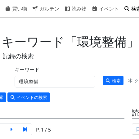
買い物
ガルテン
読み物
イベント
検
- キーワード「環境整備」
・記録の検索
キーワード
検索
ク
索
イベント
の検索
5
P. 1 / 5