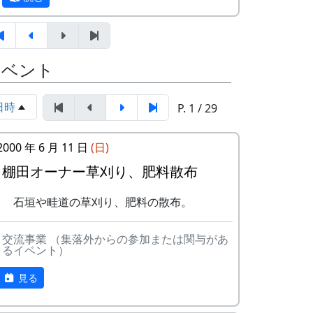
合わせ。お互いの自己紹介や
7月29日（日）
ら、農業改良普及センターの
草引き作業
人による米作り講習会。そし
水田の中の雑草を引き抜く。
岩座神は「日本の棚田百選」にも選ばれた
て区画の抽選が行なわれる。
あまごつかみ
棚田の村です。
イベント
5月14日（日） 2000-05-14 棚田オーナ
川に放流されたあまごを手で
ー田植え
掴んで獲る。子供たちのため
1997年から岩座神では「棚田オーナー制
田植え
のアトラクション。串に刺し
日時
P. 1 / 29
度」が始まりました。
水田に入って、苗を手で植え
て塩焼きにして食する。
る。
「棚田」とはどんなものか、「棚田オーナ
案山子作り
2000 年 6 月 11 日
(日)
6月11日（日） 2000-06-11 棚田オーナ
ー制度」とはどういうものか、ちょっと見
案山子を作って田んぼの畦に
棚田オーナー草刈り、肥料散布
ー草刈り、肥料散布
ていって下さい。
立てる。
草刈り、肥料散布
万年草挿し芽
※ 以下は、主として1997年に作成し、
石垣や畦道の草刈り、肥料の散布。
石垣や畦道の草刈り、肥料の
石垣を飾る万年草の苗を育て
1998年、1999年、2002年に若干の加筆を
散布。
るために、ポットに挿し芽を
行ったものです。
7月30日（日）2000-07-30 棚田オーナ
交流事業 （集落外からの参加または関与があ
する。
るイベント）
ー草引き作業 ...
8月19日（日）
棚田オーナー制度とは
草引き作業
蕎麦植え
見る
水田の中の雑草を引き抜く。
蕎麦の種を植える。
まじめに農業に取り組み、自然とふれあう
あまごつかみ
9月23日（日）
勇気を持ち、地域になじめる方または家族