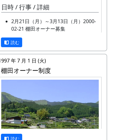
3月16日（金）
日時 / 行事 / 詳細
棚田オーナー選考会
4月22日（日）
2月21日（月）～3月13日（月）2000-
棚田オーナー対面式
02-21 棚田オーナー募集
棚田オーナー（都会から米を
棚田オーナー募集
作りに来る人たち）と棚田保
読む
全 20 区画あるオーナー田の
存会（岩座神の住人）の初顔
うち、再契約済みの 15 区画
合わせ。お互いの自己紹介や
をのぞいた 5 区画について、
ら、農業改良普及センターの
1997 年 7 月 1 日 (火)
新しいオーナーを募集。
人による米作り講習会。そし
棚田オーナー制度
3月24日（金） 2000-03-24 棚田オーナ
て区画の抽選が行なわれる。
ー選考会
5月13日（日）
選考会
田植え
4月23日（日） 2000-04-23 棚田オーナ
水田に入って、苗を手で植え
ー対面式
る。
棚田オーナー対面式
6月10日（日）
棚田オーナー（都会から米を
草刈り、肥料散布
作りに来る人たち）と棚田保
石垣や畦道の草刈り、肥料の
存会（岩座神の住人）の初顔
散布。
読む