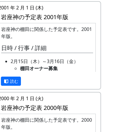
2001 年 2 月 1 日 (木)
岩座神の予定表 2001年版
岩座神の棚田に関係した予定表です。2001
年版。
日時 / 行事 / 詳細
2月15日（木）～3月16日（金）
棚田オーナー募集
オーナー田は全部で 20 区画
読む
あります。申し込みの窓口は
加美町役場社会開発課農林担
当です。募集要項などの詳細
2000 年 2 月 1 日 (火)
は、加美町のホームページで
岩座神の予定表 2000年版
ご確認ください。( 加美町 >
加美町棚田オーナー募集中 >
岩座神の棚田に関係した予定表です。2000
岩座神棚田オーナー )
年版。