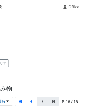
索
Office
リア
読み物
日時
P. 16 / 16