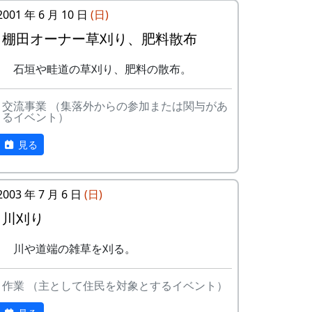
川に放流されたあまごを手で
稲刈り
に、単に米作りを楽しむだけでなく、美し
2001 年 6 月 10 日
(日)
掴んで獲る。子供たちのため
鎌（のこぎり鎌）を使って稲
い景観を誇る岩座神地区をみんなで守って
棚田オーナー草刈り、肥料散布
のアトラクション。串に刺し
を刈り取り、稲木に掛けて天
いくことに積極的に協力してもらうために
て塩焼きにして食する。
日干しにする。
始められた。1区画100平方mで10区画を募
石垣や畦道の草刈り、肥料の散布。
案山子作り
棚田コンサート
集した。会費は5万円。
案山子を作って田んぼの畦に
10月6日（土）～10月7日（日）
交流事業 （集落外からの参加または関与があ
「加美町への想い」「志望動機」「自己ア
立てる。
秋祭り
るイベント）
ピール」などの作文を含む申し込みアンケ
万年草挿し木
6日が宵宮。
ートを書類選考し、10組が選ばれた。
石垣を飾る万年草の苗を育て
10月14日（日）
見る
るために、ポットに挿し木を
脱穀（だっこく）・籾摺り（もみ
特典として
する。
すり）
一から十までプロの指導を受けて
8月20日（日）2000-08-20 蕎麦種蒔き
2003 年 7 月 6 日
(日)
稲から籾粒だけを取るのが脱
低農薬栽培の米作りが体験でき、
蕎麦植え
穀、籾粒から殻を取り除いて
川刈り
収穫した米は全部持ち帰ることが
蕎麦の種を植える。
玄米にするのが籾摺り。収穫
できる。
9月24日（日）2000-09-24 棚田オーナ
した玄米は袋に入れて持ち帰
川や道端の雑草を刈る。
加美町の宿泊施設が安く利用でき
ー稲刈り ...
る。|
る。
稲刈り
収穫祭
作業 （主として住民を対象とするイベント）
加美町の特産品がもらえる(1万円
鎌（のこぎり鎌）を使って稲
トン汁で収穫を祝う。案山子
相当)など。
を刈り取り、稲木に掛けて天