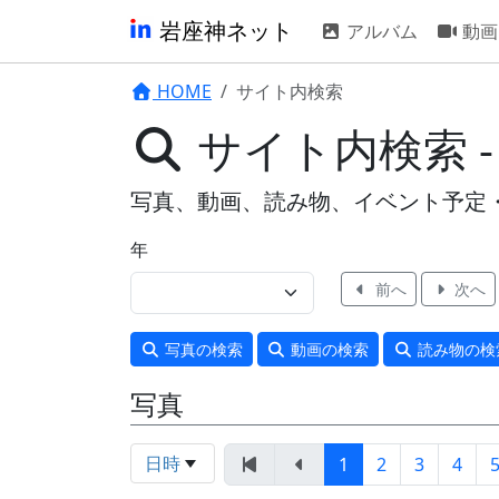
岩座神ネット
アルバム
動画
HOME
サイト内検索
サイト内検索 
写真、動画、読み物、イベント予定
年
前へ
次へ
写真
の検索
動画
の検索
読み物
の検
写真
日時
1
2
3
4