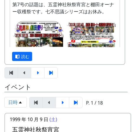
選考 : 応募者が募集数を超えた場合は、アン
第7号の話題は、五霊神社秋祭宵宮と棚田オーナ
TEL & FAX: 9999-99-9999
ケート回答をもとに、当協議会で書類選考さ
ー収穫祭です。七不思議シリーズはお休み。
携帯: 999-9999-9999
せていただきます。
MAIL : mailaddress
申込み方法 : 下記の申込み窓口に、電話、
担当 : XX
FAXまたはメールでお申し込み下さい（FAX
またはメールの場合は、郵便番号、住所、氏
名、電話番号を明記して下さい）。 折り返
し、詳しい内容と「申し込みアンケート」を
読む
お送りいたしますので、申し込みアンケート
をご返送ください。
申込み・お問合せの窓口
イベント
岩座神棚田保全推進協議会事務局
TEL & FAX: 9999-99-9999
日時
「岩座神」棚田便り #7 2013年10月号 (PDF版)
P. 1 / 18
携帯: 999-9999-9999
MAIL : mailaddress
担当 : XX
1999 年 10 月 9 日
(土)
平成27年度棚田オーナー (2015-04-12 11:26:16)
五霊神社秋祭宵宮