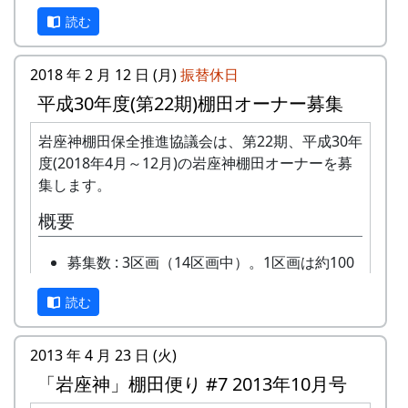
平方メートルです。
読む
応募資格 : まじめに農業に取り組み、自然と
ふれあう勇気をお持ちで、地域になじめるか
た。家族や団体でも結構です。
2018 年 2 月 12 日 (月)
振替休日
年会費 : 1区画5万円です。
平成30年度(第22期)棚田オーナー募集
申込み期限 : 2019年3月15日。
選考 : 応募者が募集数を超えた場合は、アン
岩座神棚田保全推進協議会は、第22期、平成30年
ケート回答をもとに、当協議会で書類選考さ
度(2018年4月～12月)の岩座神棚田オーナーを募
せていただきます。
集します。
申込み方法 : 下記の申込み窓口に、電話、
概要
FAXまたはメールでお申し込み下さい（FAX
またはメールの場合は、郵便番号、住所、氏
募集数 : 3区画（14区画中）。1区画は約100
名、電話番号を明記して下さい）。 折り返
平方メートルです。
し、詳しい内容と「申し込みアンケート」を
読む
応募資格 : まじめに農業に取り組み、自然と
お送りいたしますので、申し込みアンケート
ふれあう勇気をお持ちで、地域になじめるか
をご返送ください。
た。家族や団体でも結構です。
2013 年 4 月 23 日 (火)
申込み・お問合せの窓口
年会費 : 1区画5万円です。
「岩座神」棚田便り #7 2013年10月号
申込み期限 : 2018年2月28日。
岩座神棚田保全推進協議会事務局