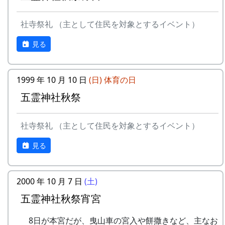
岩座神棚田オーナーの特典
社寺祭礼 （主として住民を対象とするイベント）
一から十までプロの指導を受け、減農薬栽培
の米づくりを体験できます。
見る
収穫した米を全部お持ち帰りいただけます。
(100平方メートルの収穫収量は玄米で約30キ
ロです。) 清流の里、岩座神地区のコシヒカ
1999 年 10 月 10 日
(日)
体育の日
リは特においしいと評判です。
五霊神社秋祭
田すき、田ごしらえ、水管理、病害虫対策(3
回程度)、施肥、脱穀、乾燥、籾すりなどは
地元農家で担当します。
社寺祭礼 （主として住民を対象とするイベント）
実りの時期には、かかしを立てることができ
平成27年度棚田オーナー (2015-04-12 11:26:16)
見る
ます。
岩座神棚田オーナーの特典
多可町の宿泊施設を安く利用できます。
多可町の特産品がもらえます(1万円相当)。
一から十までプロの指導を受け、減農薬栽培
2000 年 10 月 7 日
(土)
地元の新鮮な野菜を購入できます。
の米づくりを体験できます。
田植え、稲刈り時のイベントに参加できま
五霊神社秋祭宵宮
収穫した米を全部お持ち帰りいただけます。
す。
(100平方メートルの収穫収量は玄米で約30キ
村の秋祭りに参加して、御神酒を飲み、「ひ
8日が本宮だが、曳山車の宮入や餅撒きなど、主なお