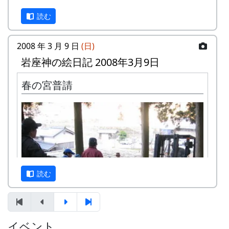
読む
2008 年 3 月 9 日
(日)
岩座神の絵日記 2008年3月9日
春の宮普請
正確に言うと「川(岸の草)刈り」、「道(端の草)刈
り」だ。川や道そのものを刈る訳ではない。
毎年、この時季に行なうのだが、朝早くから夕方
岩座神入口の道の西側、渓流に臨んで、上面が平
まで、結構きつい労働だ。
らで赤みを帯びた巨石があり、血石と呼ばれてい
写真は、岩座神の入り口、七不思議の「血石」が
る。
あるあたり。新兵器(「高所作業車」とか呼ぶの
読む
その昔、岩座神の神光寺が隆盛をきわめていたこ
かな)を使って、崖の草を刈っている。
ろ、加古川流域の人々は死者が出ると、はるか南
方から遺体を運んでこの寺に葬った。その際、死
人はみな一度この石の上に置いたところから、血
イベント