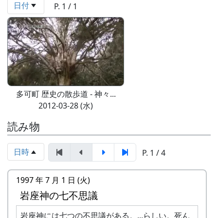
日付
P. 1 / 1
多可町 歴史の散歩道 - 神々...
2012-03-28 (水)
読み物
日時
P. 1 / 4
1997 年 7 月 1 日 (火)
岩座神の七不思議
岩座神には七つの不思議がある。...らしい。死ん