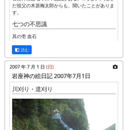
だ祖父の木原梅太郎からも、聞いたことがありま
す。
七つの不思議
其の壱 血石
読む
2007 年 7 月 1 日
(日)
岩座神の絵日記 2007年7月1日
川刈り・道刈り