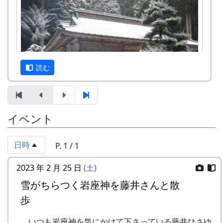
必要になることがあります。かならず ライブカメ
ラ で、岩座神の様子をご確認ください。
カーナビが北ルート（峠越えの道）を提案する場
下記のリンクから、デネブちゃんねるさんの動画
合があります。特に冬は、後述するように、安全
をご覧下さい。
な南ルートを選んで下さい。
読む
藤井ひさゆき衆議院議員の案内で雪が舞う岩
南ルートと北ルート
座神の棚田へ
岩座神の棚田を守る
イベント
明けましておめでとうございます。
日時
P. 1 / 1
岩座神の氏神である五霊神社に初詣する。写真は
2023 年 2 月 25 日
(土)
午前八時。僕は七時過ぎに参ったのだが、御当人
雪がちらつく岩座神を藤井さんと散
さんを除いて、まだみんな来ていなかった。この
歩
ごろ参集が少し遅いようである。
御神酒をいただいたり、お下がりの餅やするめを
いつも岩座神を気にかけて下さっている藤井ひさゆ