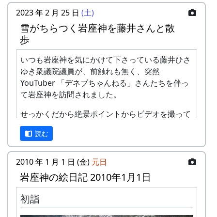
2023 年 2 月 25 日
(土)
雪がちらつく岩座神を藤井さんと散
歩
残念ながら、公共交通機関で岩座神に来るのは、
とっても大変です。最寄りの鉄道の駅 ( JR 西脇市
いつも岩座神を気にかけて下さっている藤井ひさ
駅 ) から車で 1時間弱、最寄りのバス停から徒歩
ゆき衆議院議員が、前触れも無く、突然
で1時間強かかります。
YouTuber 「デネブちゃんねる」さんたちを伴っ
カーナビを使って車でおいで下さい。カーナビ
て岩座神を訪問されました。
は、高価な車載型でなく、 スマートフォンの無料
せっかくだから絶景ポイントからビデオを撮って
アプリで十分です。以下の住所またはキーワード
欲しいと案内していたら、雪がちらついてきまし
で目的地を設定したら、間違いなく、岩座神まで
読む
た。
案内してくれます。
住所 : 兵庫県 多可郡多可町 加美区岩座神
2010 年 1 月 1 日 (金)
元日
キーワード : 岩座神、岩座神公会堂、クライ
岩座神の絵日記 2010年1月1日
ンガルテン岩座神、等々
初詣
注意点
冬季、降雪時には、冬用タイヤまたはチェーンが