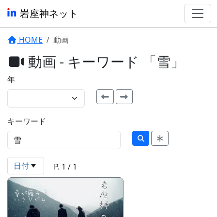
岩座神ネット
HOME
動画
動画 - キーワード 「雪」
年
キーワード
日付
P. 1 / 1