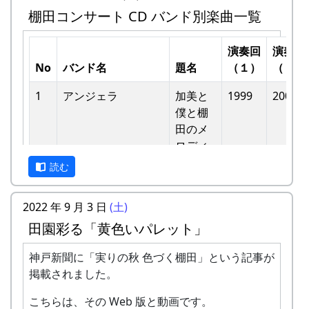
ォーエバー
棚田コンサート CD バンド別楽曲一覧
4
僕の中のふるさと
H CORPORATION
演奏回
演奏回
II
No
バンド名
題名
（１）
（２）
5
棚⽥のイネに
メシアとポン四郎
1
アンジェラ
加美と
1999
2002
バンド
僕と棚
6
ふるさと加美の⾥へ
メシアとポン四郎
⽥のメ
バンド
ロディ
読む
7
棚⽥の⾵
アンジェラ
-
アンジェラ
僕は棚
1999
⽥の中
8
この町で
MASA BAND
2022 年 9 月 3 日
(土)
にいる
9
⻩⾦の海
アンジェラ
田園彩る「黄色いパレット」
-
アンジェラ
棚⽥の
1999
2000
⾵
10
帰ってきたよ
H CORPORATION
神戸新聞に「実りの秋 色づく棚田」という記事が
掲載されました。
-
アンジェラ
棚⽥の
1999
2001
11
帰郷〜2000〜9⽉吉
三畳⼀間
ステー
⽇
こちらは、その Web 版と動画です。