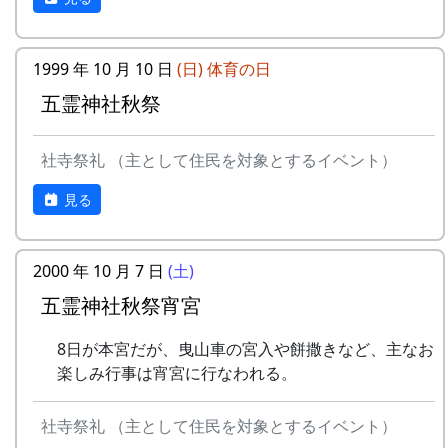
フォー
⾥へ
ド
エバー
2
加美の⾥か
パルス
-
⽉ーアカリ
収穫の
1999
2001
1999 年 10 月 10 日
ら'98
(日)
体育の日
秋に
五霊神社秋祭
3
永遠の⾥
すぱ
4
H CORPORATION
僕の中
1999
2002
4
棚⽥の⾵
アンジェラ
(II)
のふる
社寺祭礼 （主として住民を対象とするイベント）
さと
5
なんとなく聴く
リアルキャンディーズ
見る
うた
-
H CORPORATION
帰って
1999
きたよ
6
あしたは帰ろう
グリーンマウンテンボ
2000 年 10 月 7 日
(土)
ーイズ
-
HCORPORATION(II)
静かに
1999
2001
五霊神社秋祭宵宮
時は…
7
蒼い⾵〜棚
MASA BAND
⽥'99〜
8日が本宮だが、曳山車の宮入や餅撒きなど、主なお
5
メシアとポン四郎バ
棚⽥の
1999
2002
楽しみ行事は宵宮に行なわれる。
ンド
イネに
8
ふるさと加美の
旅⼈
⾥へ
-
メシアとポン四郎バ
ふるさ
1999
2000
社寺祭礼 （主として住民を対象とするイベント）
ンド
と加美