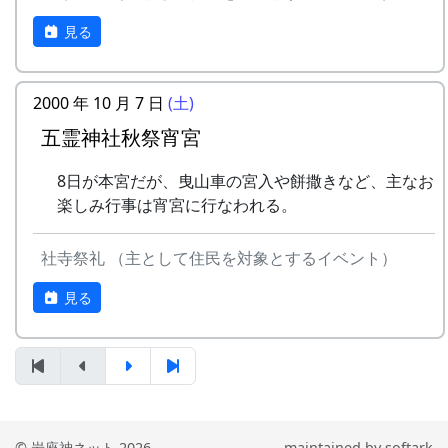
10月11日（祝）
見る
オーナー田収穫祭
天日干しにした稲を脱穀し、籾摺り
（もみすり）して玄米にし、袋に詰
2000 年 10 月 7 日
(土)
めて持ち帰ります。|
五霊神社秋祭宵宮
案山子コンテスト
今日まで活躍（？）してくれた案山
8日が本宮だが、曳山車の宮入や餅撒きなど、主なお
子のコンテスト。
楽しみ行事は宵宮に行なわれる。
10月17日（日）
蕎麦刈り
社寺祭礼 （主として住民を対象とするイベント）
蕎麦の刈取り。人手不足が心配され
ています。当初の予定通り、３日に
見る
行われました。
12月12日（日）
注連縄作り
村老人会の指導のもと、棚田オーナ
ーが注連縄作りに挑戦
餅つき
© 岩座神ネット 2026
maintained by
softark