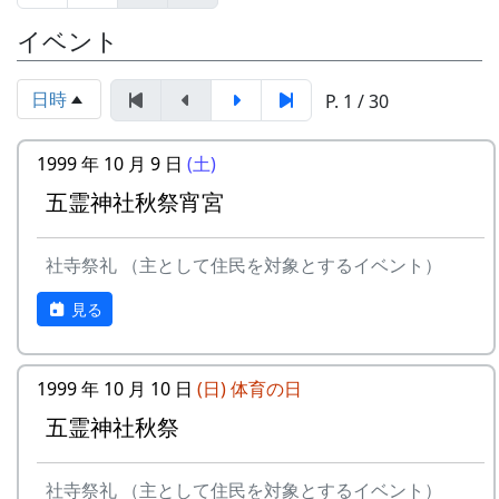
オーナー田の稲刈り
イベント
鎌で刈って、稲木（いなき）に掛け
て、天日干しにします。脱穀はもっ
と後になります。
日時
P. 1 / 30
棚田コンサート
アマチュア・バンド５組＋坂庭省
1999 年 10 月 9 日
(土)
吾。
餅つき・野菜即売
五霊神社秋祭宵宮
10月3日（日）
蕎麦刈り
社寺祭礼 （主として住民を対象とするイベント）
蕎麦の刈取り。人手不足が心配され
ています。（予定変更。17日に延期
見る
されました。）再度、予定変更。や
っぱりやります。というか、やりま
した。ごめんなさい。
1999 年 10 月 10 日
(日)
体育の日
10月9日（土）
五霊神社秋祭
五霊神社秋祭り（宵宮）
10月10日（日）
社寺祭礼 （主として住民を対象とするイベント）
五霊神社秋祭り