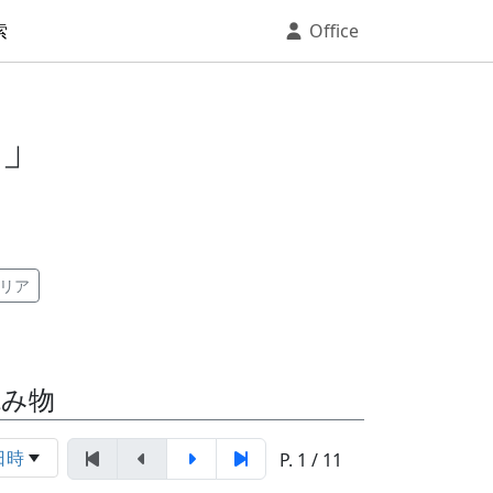
索
Office
り」
リア
読み物
日時
P. 1 / 11