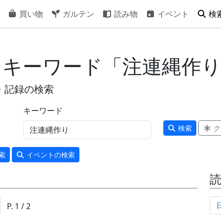
買い物
ガルテン
読み物
イベント
検
- キーワード「注連縄作
・記録の検索
キーワード
検索
ク
索
イベント
の検索
P. 1 / 2