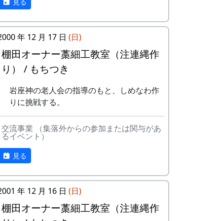
見る
座神地区のコシヒカリは特においしい
と評判です。
田すき、田ごしらえ、水管理、病害虫
第18期棚田オーナー対面式 (2014-04-13
2000 年 12 月 17 日
(日)
対策(3回程度)、施肥、脱穀、乾燥、籾
12:03:51)
棚田オーナー藁細工教室（注連縄作
すりなどは地元農家で担当します。
平成27年度棚田オーナー (2015-04-12
岩座神棚田オーナーの特典
実りの時期には、かかしを立てること
り） / もちつき
11:26:16)
ができます。
岩座神棚田オーナーの特典
岩座神の老人会の指導のもと、しめなわ作
多可町の宿泊施設を安く利用できま
一から十までプロの指導を受け、減農
りに挑戦する。
す。
薬栽培の米づくりを体験できます。
一から十までプロの指導を受け、減農
多可町の特産品がもらえます(1万円相
収穫した米を全部お持ち帰りいただけ
薬栽培の米づくりを体験できます。
当)。
ます。(100平方メートルの収穫収量は
交流事業 （集落外からの参加または関与があ
収穫した米を全部お持ち帰りいただけ
るイベント）
地元の新鮮な野菜を購入できます。
玄米で約30キロです。) 清流の里、岩
ます。(100平方メートルの収穫収量は
田植え、稲刈り時のイベントに参加で
座神地区のコシヒカリは特においしい
見る
玄米で約30キロです。) 清流の里、岩
きます。
と評判です。
座神地区のコシヒカリは特においしい
村の秋祭りに参加して、御神酒を飲
田すき、田ごしらえ、水管理、病害虫
と評判です。
み、「ひきやま」を引くことができま
対策(3回程度)、施肥、脱穀、乾燥、籾
2001 年 12 月 16 日
(日)
田すき、田ごしらえ、水管理、病害虫
す。
すりなどは地元農家で担当します。
棚田オーナー藁細工教室（注連縄作
対策(3回程度)、施肥、脱穀、乾燥、籾
実りの時期には、かかしを立てること
すりなどは地元農家で担当します。
ができます。