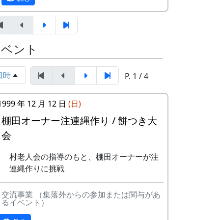
したため、オーナーの募集は締め切らせて
便番号、住所、氏名、電話番号を明記
いただきました。悪しからずご了承下さ
して下さい）。 折り返し、詳しい内容
い。
と「申し込みアンケート」をお送りい
たしますので、申し込みアンケートを
オーナー田 : 16区画。1区画は約100平
イベント
ご返送ください。
方メートルです。
オーナーの資格 : まじめに農業に取り
申込み・お問合せの窓口
日時
P. 1 / 4
組み、自然とふれあう勇気をお持ち
岩座神棚田保全推進協議会事務局
で、地域になじめるかた。家族や団体
TEL & FAX: 9999-99-9999
でも結構です。
1999 年 12 月 12 日
(日)
携帯: 999-9999-9999
年会費 : 1区画5万円。
平成27年度棚田オーナー (2015-04-12
棚田オーナー注連縄作り / 餅つき大
MAIL : mailaddress
11:26:16)
会
担当 : XX
岩座神棚田オーナーの特典
村老人会の指導のもと、棚田オーナーが注
連縄作りに挑戦
一から十までプロの指導を受け、減農
薬栽培の米づくりを体験できます。
収穫した米を全部お持ち帰りいただけ
交流事業 （集落外からの参加または関与があ
るイベント）
ます。(100平方メートルの収穫収量は
玄米で約30キロです。) 清流の里、岩