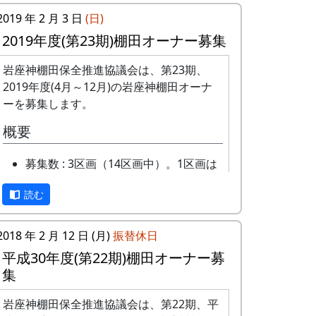
2019 年 2 月 3 日
(日)
2019年度(第23期)棚田オーナー募集
岩座神棚田保全推進協議会は、第23期、
2019年度(4月～12月)の岩座神棚田オーナ
ーを募集します。
概要
募集数 : 3区画（14区画中）。1区画は
約100平方メートルです。
読む
応募資格 : まじめに農業に取り組み、
自然とふれあう勇気をお持ちで、地域
になじめるかた。家族や団体でも結構
2018 年 2 月 12 日 (月)
振替休日
です。
平成30年度(第22期)棚田オーナー募
年会費 : 1区画5万円です。
集
申込み期限 : 2019年3月15日。
選考 : 応募者が募集数を超えた場合
岩座神棚田保全推進協議会は、第22期、平