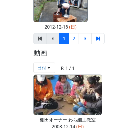
2012-12-16
(日)
1
2
動画
日付
P. 1 / 1
棚田オーナー わら細工教室
2008-12-14
(日)