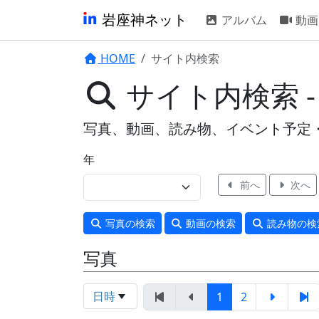
岩座神ネット
アルバム
動画
HOME
サイト内検索
サイト内検索 
写真、動画、読み物、イベント予定
年
前へ
次へ
写真
の検索
動画
の検索
読み物
の検
写真
日時
1
2