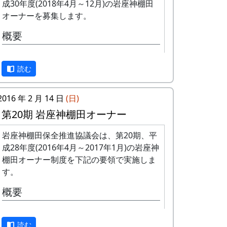
は、アンケート回答をもとに、当協議
成30年度(2018年4月～12月)の岩座神棚田
会で書類選考させていただきます。
オーナーを募集します。
申込み方法 : 下記の申込み窓口に、電
概要
話、FAXまたはメールでお申し込み下
さい（FAXまたはメールの場合は、郵
募集数 : 3区画（14区画中）。1区画は
便番号、住所、氏名、電話番号を明記
読む
約100平方メートルです。
して下さい）。 折り返し、詳しい内容
応募資格 : まじめに農業に取り組み、
と「申し込みアンケート」をお送りい
自然とふれあう勇気をお持ちで、地域
たしますので、申し込みアンケートを
2016 年 2 月 14 日
(日)
になじめるかた。家族や団体でも結構
ご返送ください。
第20期 岩座神棚田オーナー
です。
申込み・お問合せの窓口
年会費 : 1区画5万円です。
岩座神棚田保全推進協議会は、第20期、平
申込み期限 : 2018年2月28日。
成28年度(2016年4月～2017年1月)の岩座神
岩座神棚田保全推進協議会事務局
選考 : 応募者が募集数を超えた場合
棚田オーナー制度を下記の要領で実施しま
TEL & FAX: 9999-99-9999
は、アンケート回答をもとに、当協議
す。
携帯: 999-9999-9999
会で書類選考させていただきます。
MAIL : mailaddress
概要
申込み方法 : 下記の申込み窓口に、電
担当 : XX
話、FAXまたはメールでお申し込み下
まことに申し訳ありませんが、予定数に達
さい（FAXまたはメールの場合は、郵
読む