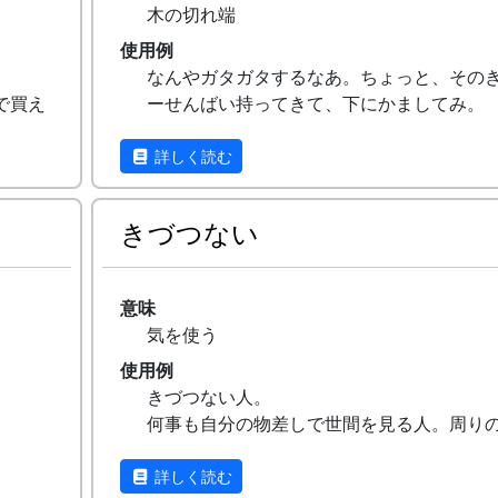
木の切れ端
使用例
なんやガタガタするなあ。ちょっと、その
で買え
ーせんばい持ってきて、下にかましてみ。
00円
詳しく読む
って醤
きづつない
意味
気を使う
使用例
きづつない人。
何事も自分の物差しで世間を見る人。周り
人間に気を使わせているのだが、当人はそ
を気付いていないことが多い。自分で自分
詳しく読む