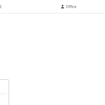
索
Office