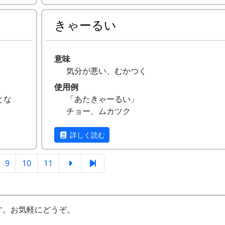
評して「几帳面である」、とか「神経質な
の」とのたまう。
きゃーるい
意味
気分が悪い、むかつく
使用例
とな
「あたきゃーるい」
チョー、ムカツク
詳しく読む
9
10
11
す。お気軽にどうぞ。