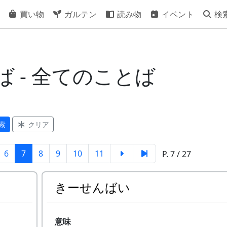
買い物
ガルテン
読み物
イベント
検
 - 全てのことば
索
クリア
6
7
8
9
10
11
P. 7 / 27
きーせんばい
意味