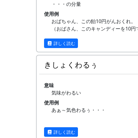
・・・の分量
使用例
おばちゃん、この飴10円がんおくれ。
（おばさん、このキャンディーを10円
るだけください。）
のぶおぉ、あだちさんとこ行って醤油1
詳しく読む
がんもうてきて。
（のぶおさん、あだちさんのお店へ行
きしょくわるぅ
油を100円分購入してきてください）
意味
気味がわるい
使用例
あぁ～気色わるぅ・・・
詳しく読む