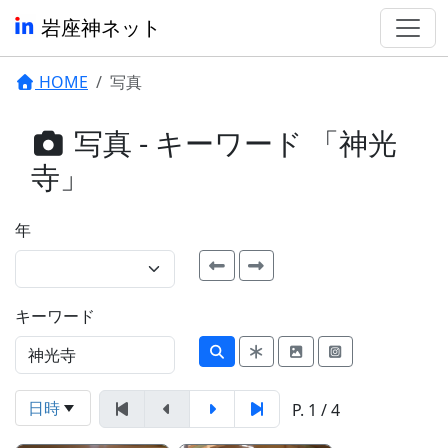
岩座神ネット
HOME
写真
写真 - キーワード 「神光
寺」
年
キーワード
日時
P. 1 / 4