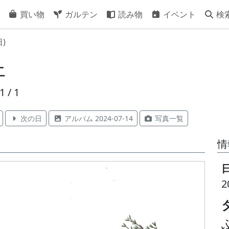
買い物
ガルテン
読み物
イベント
検
日)
ェ
1 / 1
次の日
アルバム 2024-07-14
写真一覧
情
2