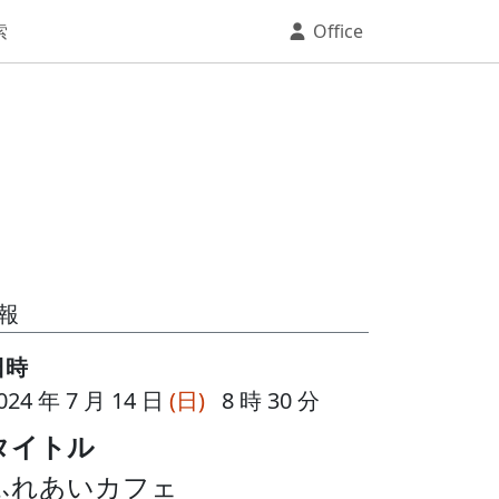
索
Office
報
日時
024 年 7 月 14 日
(日)
8 時 30 分
タイトル
ふれあいカフェ