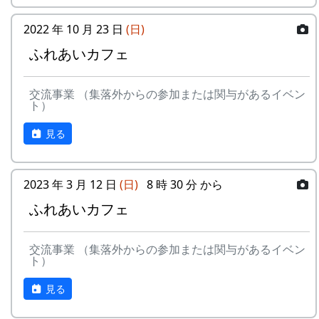
います（8:30 - 10:00）が、中止する場合もありま
特別展マグネット（5個セット）
すので、ご注意ください。
2022 年 10 月 23 日
ガチャ1回チャレンジ
(日)
ふれあいカフェ
なお、イベント当日以外に岩座神を訪問なさる場
詳しくは 北はりま田園空間博物館 特別展＞スタ
合でも、事前に御連絡をいただければ、棚田カー
ンプラリー を参照して下さい。
ドをお渡しすることが出来る場合もありますの
交流事業 （集落外からの参加または関与があるイベン
ト）
で、お気軽にお問い合せください。ただし、当方
の都合によって対応できないこともありますの
見る
で、悪しからずご了承ください。
（連絡には 問い合せフォーム をご利用くださ
2023 年 3 月 12 日
(日)
8 時 30 分 から
い。）
ふれあいカフェ
交流事業 （集落外からの参加または関与があるイベン
ト）
見る