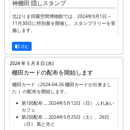
神棚田 隠しスタンプ
北はりま田園空間博物館では、2024年9月1日～
11月30日に特別展を開催し、スタンプラリーを実
施します。
正式なスタンプラリーは何カ所も行かないと達成
読む
できませんが、No. 173 「棚田の里 岩座神」に
は、何と、1個だけで達成できる隠しスタンプが
置いてあります。このスタンプは、北はりまエコ
2024 年 5 月 8 日 (水)
ミュージアムで100円割引券として使えます。
棚田カードの配布を開始します
イベントのときに来て下さい
棚田カード（2024-04-26 棚田カードが出来まし
ただし、スタンプを置いている岩座神の公会堂は
た ）の配布を開始します。
ふだんは閉まっていますので、いつ来てもスタン
プを押せるわけではありません。
第1回配布 ... 2024年5月12日（日） ふれあい
カフェ
毎月第2日曜日の「ふれあいカフェ」や、10月20
第2回配布 ... 2024年5月25日（土）、26日
日の「棚田の収穫祭」など、岩座神のイベントの
（日） 風と光と
時においでください。