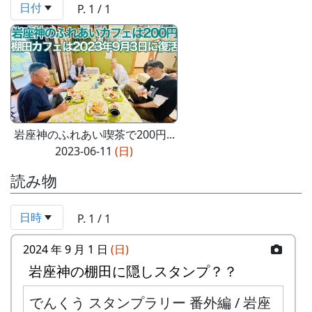
日付
P. 1 / 1
岩座神のふれあい喫茶で200円...
2023-06-11
(日)
読み物
日時
P. 1 / 1
2024 年 9 月 1 日
(日)
岩座神の棚田に隠しスタンプ？？
でんくう スタンプラリー 番外編 / 岩座