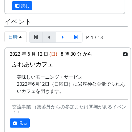
以下、順次イベントごとに配布します。
読む
2024-09-08 ふれあいカフェ
配布方法について
2024-10-13 ふれあいカフェ
イベント
2024-10-20 棚田収穫祭 2024
出来るだけ多くの方に棚田カードを受け取って頂
きたいのですが、カードの趣旨や配布の手間、公
スタンプの台帳 = まるごとガイド
日時
P. 1 / 13
平性などを考えて、以下の要領で配布します。
スタンプラリーでは、『まるごとガイド』をスタ
ンプ台帳として使います。
岩座神で開かれる各種イベントのときに、そ
2022 年 6 月 12 日
(日)
8 時 30 分 から
の場でお渡しします
「棚田の里 岩座神」は 69 ページ、No. 173 で
ふれあいカフェ
郵送対応はしません
す。
特産品への添付はしません
美味しいモーニング・サービス
1人1回につき、4種類あるうちの1枚をお渡し
スタンプラリー
2022年6月12日（日曜日）に岩座神公会堂でふれあ
します
正式なスタンプラリーには、アナログ5コース、
いカフェを開きます。
デジタル3コースがあり、達成した人には以下の
4種類揃えたい方は岩座神に4回来てくださいね。
特典があたえられます。
交流事業 （集落外からの参加または関与があるイベン
イベントの内容や開催日時等については、イベン
ト）
抽選で3名様に「博物館セット」
トのページでご確認ください。
北はりまの米 5kg + レトルトカレー
見る
毎月第2日曜日には「ふれあいカフェ」を開いて
達成者にもれなく「コンプリート賞」