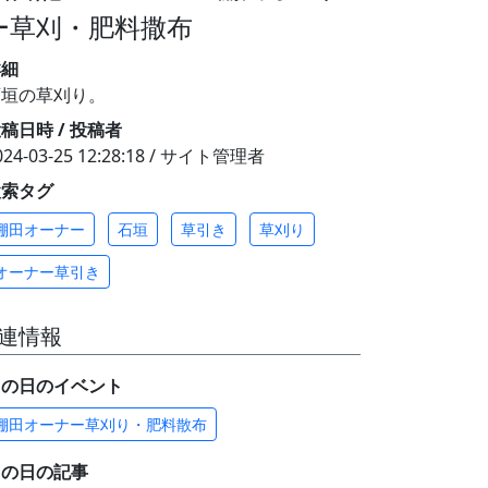
ー草刈・肥料撒布
詳細
石垣の草刈り。
稿日時 / 投稿者
024-03-25 12:28:18 / サイト管理者
検索タグ
棚田オーナー
石垣
草引き
草刈り
オーナー草引き
連情報
この日のイベント
棚田オーナー草刈り・肥料散布
この日の記事