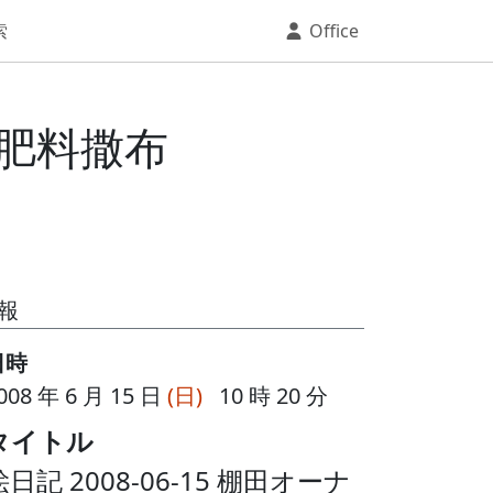
索
Office
・肥料撒布
報
日時
008 年 6 月 15 日
(日)
10 時 20 分
タイトル
絵日記 2008-06-15 棚田オーナ