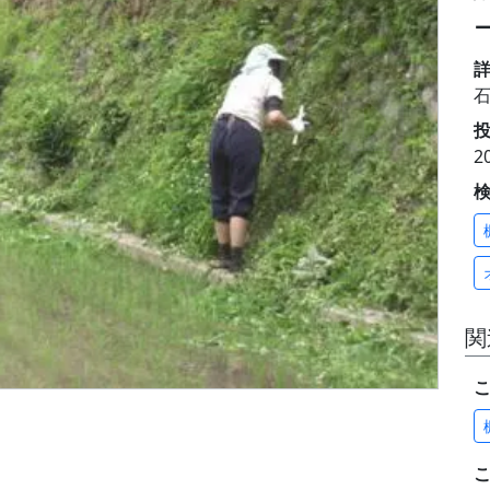
投
2
関