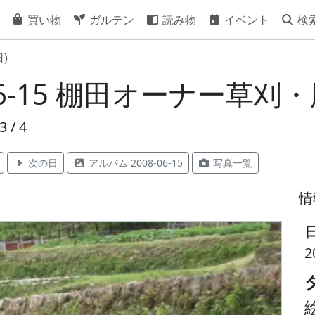
買い物
ガルテン
読み物
イベント
検
日)
-06-15 棚田オーナー草刈
3 / 4
次の日
アルバム 2008-06-15
写真一覧
情
2