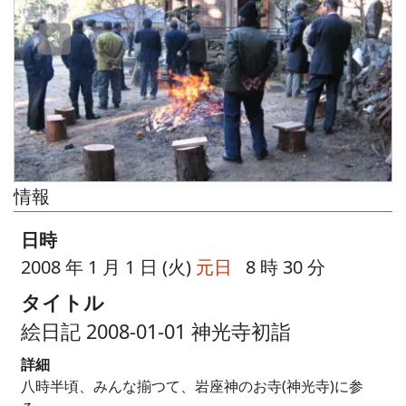
情報
日時
2008 年 1 月 1 日 (火)
元日
8 時 30 分
タイトル
絵日記 2008-01-01 神光寺初詣
詳細
八時半頃、みんな揃つて、岩座神のお寺(神光寺)に参