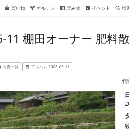
買い物
ガルテン
読み物
イベント
検
06-11 棚田オーナー 肥
写真一覧
アルバム 2006-06-11
情
2