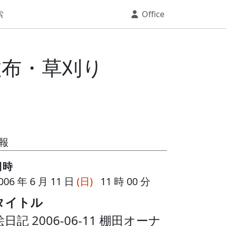
索
Office
料散布・草刈り
報
日時
006 年 6 月 11 日
(日)
11 時 00 分
タイトル
絵日記 2006-06-11 棚田オーナ