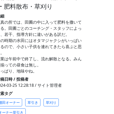
ー 肥料散布・草刈り
詳細
写真の所では、田圃の中に入って肥料を撒いて
いる。田圃ごとのコーチング・スタッフによっ
て、若干、指導方針に違いがある訳だ。
この時期の水田にはオタマジャクシがいっぱい
いるので、小さい子供を連れてきたら喜ぶと思
う。
作業は午前中で終了し、流れ解散となる。みん
な揃っての昼食は無し。
やっぱり、地味やね。
稿日時 / 投稿者
024-03-25 12:28:18 / サイト管理者
検索タグ
棚田オーナー
草引き
草刈り
オーナー草引き