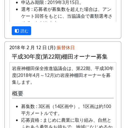
※ 作品の使用権は、主催者に帰属し、町ホームペ
申込み期限 : 2019年3月15日。
ージや SNS へ掲載するほか、資料写真として無
選考 : 応募者が募集数を超えた場合は、アン
償で使用させていただきます。
ケート回答をもとに、当協議会で書類選考さ
せていただきます。
申込み方法 : 下記の申込み窓口に、電話、
読む
FAXまたはメールでお申し込み下さい（FAX
またはメールの場合は、郵便番号、住所、氏
2018 年 2 月 12 日 (月)
振替休日
名、電話番号を明記して下さい）。 折り返
平成30年度(第22期)棚田オーナー募集
し、詳しい内容と「申し込みアンケート」を
お送りいたしますので、申し込みアンケート
岩座神棚田保全推進協議会は、第22期、平成30年
文書ごとに目録を作成します。今はまだ細かい内
をご返送ください。
度(2018年4月～12月)の岩座神棚田オーナーを募
容には立ち入らず、文書の標題や概要と年代を確
集します。
申込み・お問合せの窓口
認するわけです。
概要
岩座神棚田保全推進協議会事務局
TEL & FAX: 9999-99-9999
募集数 : 3区画（14区画中）。1区画は約100
携帯: 999-9999-9999
平方メートルです。
MAIL : mailaddress
応募資格 : まじめに農業に取り組み、自然と
担当 : XX
ふれあう勇気をお持ちで、地域になじめるか