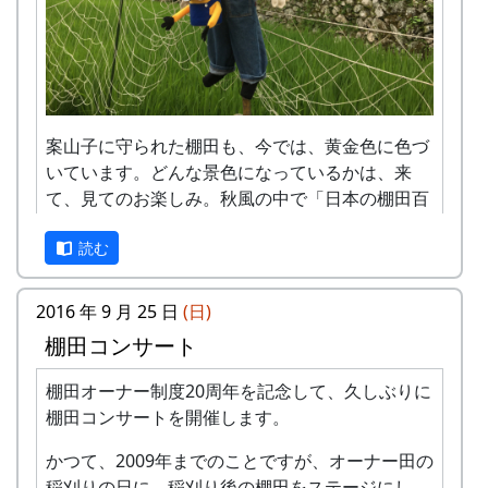
(100平方メートルの収穫収量は玄米で約30キ
MAIL : mailaddress
ロです。) 清流の里、岩座神地区のコシヒカ
担当 : XX
リは特においしいと評判です。
田すき、田ごしらえ、水管理、病害虫対策(3
回程度)、施肥、脱穀、乾燥、籾すりなどは
地元農家で担当します。
案山子に守られた棚田も、今では、黄金色に色づ
実りの時期には、かかしを立てることができ
いています。どんな景色になっているかは、来
ます。
て、見てのお楽しみ。秋風の中で「日本の棚田百
多可町の宿泊施設を安く利用できます。
選」の集落内を散策してみてください。蕎麦の花
多可町の特産品がもらえます(1万円相当)。
読む
のつぼみもふくらんでいるかも、ですよ。
地元の新鮮な野菜を購入できます。
日時 : 2017 (平成29) 年 9 月 3 日 (日) 11:00 ～
田植え、稲刈り時のイベントに参加できま
2016 年 9 月 25 日
(日)
14:00
す。
棚田コンサート
メニュー : 岩座神特産の「石垣茶」、梅ジュ
村の秋祭りに参加して、御神酒を飲み、「ひ
ース、リンゴジュースなどの飲料と、棚田米
きやま」を引くことができます。
平成27年度棚田オーナー (2015-04-12 11:26:16)
棚田オーナー制度20周年を記念して、久しぶりに
コシヒカリのおにぎりを準備しています。
棚田コンサートを開催します。
お買い物 : 地域特産品コーナー
岩座神棚田オーナーの特典
かつて、2009年までのことですが、オーナー田の
主催 : 岩座神地域協議会
一から十までプロの指導を受け、減農薬栽培
稲刈りの日に、稲刈り後の棚田をステージにし