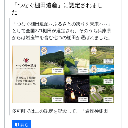
中に入っています。
「つなぐ棚田遺産」に認定されまし
募集期間
た
2022年5月1日 ～ 9月30日
「つなぐ棚田遺産～ふるさとの誇りを未来へ～」
応募方法
として全国271棚田が選定され、そのうち兵庫県
Instagram 公式アカウント「@taka_town」
からは岩座神を含む七つの棚田が選ばれました。
をフォローして、ハッシュタグ「#つなぐ岩
座神棚田」を付けて投稿
応募資格
使用カメラに制限はありません。
2021年4月1日以降に撮影したものに限りま
す。
未発表のものに限ります。ただし、応募者本
長持ちの蓋を開けます。
人の制作による市販目的以外の出版物や本人
のホームページ掲載した作品、審査のない写
真展に出品した作品は応募できます。
多可町ではこの認定を記念して、「岩座神棚田
instagram ふぉとコンテスト」を開催していま
結果発表
す。
読む