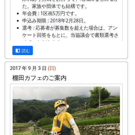
た。家族や団体でも結構です。
年会費 : 1区画5万円です。
申込み期限 : 2018年2月28日。
選考 : 応募者が募集数を超えた場合は、アン
ケート回答をもとに、当協議会で書類選考さ
せていただきます。
申込み方法 : 下記の申込み窓口に、電話、
読む
FAXまたはメールでお申し込み下さい（FAX
またはメールの場合は、郵便番号、住所、氏
2017 年 9 月 3 日
(日)
名、電話番号を明記して下さい）。 折り返
棚田カフェのご案内
し、詳しい内容と「申し込みアンケート」を
お送りいたしますので、申し込みアンケート
平成27年度棚田オーナー (2015-04-12 11:26:16)
をご返送ください。
岩座神棚田オーナーの特典
申込み・お問合せの窓口
一から十までプロの指導を受け、減農薬栽培
岩座神棚田保全推進協議会事務局
の米づくりを体験できます。
TEL & FAX: 9999-99-9999
収穫した米を全部お持ち帰りいただけます。
携帯: 999-9999-9999