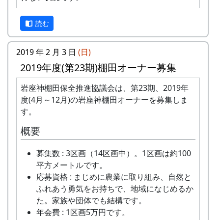
Instagram アカウント 多可町公式
それでも棚田を守っていきます
Instagram @taka_town
読む
棚田オーナー制度は休止しますが、棚田は守って
いきます。
2019 年 2 月 3 日
(日)
自然と農業との調和のしるしである美しい石積み
2019年度(第23期)棚田オーナー募集
の棚田を守るために、これからも私たちは努力を
続けます。
岩座神棚田保全推進協議会は、第23期、2019年
度(4月～12月)の岩座神棚田オーナーを募集しま
棚田オーナー制度は休止しますが、形を変えて、
す。
「岩座神ファン」の方たちに棚田を守る営為に参
加していただける仕組みを新たに作ります。
概要
是非ともご協力くださいますようお願いいたしま
募集数 : 3区画（14区画中）。1区画は約100
一つ一つ取り出して、写真に撮影していきます。
す。
平方メートルです。
表紙だけ撮るものもあれば、一ページずつ撮るも
応募資格 : まじめに農業に取り組み、自然と
のもあります。
ふれあう勇気をお持ちで、地域になじめるか
た。家族や団体でも結構です。
年会費 : 1区画5万円です。