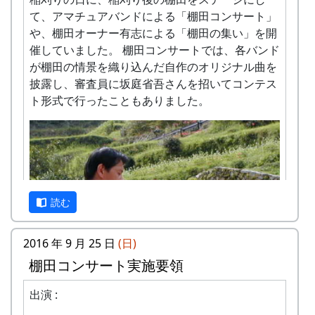
問い合せ : 会長 XXXX 999-9999-9999
の米づくりを体験できます。
て、アマチュアバンドによる「棚田コンサート」
収穫した米を全部お持ち帰りいただけます。
や、棚田オーナー有志による「棚田の集い」を開
(100平方メートルの収穫収量は玄米で約30キ
催していました。 棚田コンサートでは、各バンド
ロです。) 清流の里、岩座神地区のコシヒカ
が棚田の情景を織り込んだ自作のオリジナル曲を
リは特においしいと評判です。
披露し、審査員に坂庭省吾さんを招いてコンテス
田すき、田ごしらえ、水管理、病害虫対策(3
ト形式で行ったこともありました。
回程度)、施肥、脱穀、乾燥、籾すりなどは
地元農家で担当します。
実りの時期には、かかしを立てることができ
岩座神棚田オーナーの義務
ます。
多可町の宿泊施設を安く利用できます(青年
米づくりが始まる4月末までに会費を支払っ
の家、悠遊館、ハーモニーパークなど)。
ていただきます。
読む
多可町の特産品がもらえます(1万円相当)。
みずから田んぼに入って米をつくること。
地元の新鮮な野菜を購入できます。
自然とまじめにつきあうこと(天災などで不
2016 年 9 月 25 日
(日)
田植え、稲刈り時のイベントに参加できま
作になっても文句を言わないこと)。
棚田コンサート実施要領
す。
岩座神の住人や他のオーナーと積極的にコミ
村の秋祭りに参加して、御神酒を飲み、「ひ
ュニケーションを取ること。
出演 :
きやま」を引くことができます。
美しい景観を守るため、美化活動等に積極的