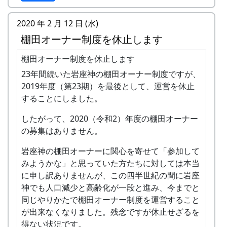
10月以降に、Instagram 公式アカウントお
よび多可町ホームページで発表する予定で
詳細は 岩座神棚田ふぉとコンテスト をご覧下さ
2020 年 2 月 12 日 (水)
す。
い。
広報たかに掲載します。
棚田オーナー制度を休止します
入賞は、Instagram アカウント宛にダイレク
棚田オーナー制度を休止します
ト・メッセージでお知らせします。
23年間続いた岩座神の棚田オーナー制度ですが、
賞品
2019年度（第23期）を最後として、運営を休止
特選 1名 : 10,000円相当の賞品（棚田の新米
することにしました。
など）
したがって、2020（令和2）年度の棚田オーナー
優秀賞 2名 : 5,000円相当の賞品（棚田の新米
の募集はありません。
など）
入選 5名 : 3,000円相当の賞品（棚田の新米な
岩座神の棚田オーナーに関心を寄せて「参加して
ど）
みようかな」と思っていた方たちに対しては本当
ありがとう賞 : 応募いただいた方の中から抽
に申し訳ありませんが、この四半世紀の間に岩座
選で5名に素敵な賞品をプレゼント（ただし
神でも人口減少と高齢化が一段と進み、今までと
入選された方は除きます）
同じやりかたで棚田オーナー制度を運営すること
問合先
が出来なくなりました。残念ですが休止せざるを
得ない状況です。
多可町企画秘書課 0795-32-2381