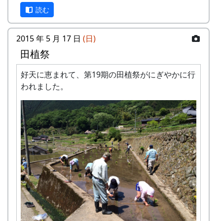
自分の区画に名札とかかしを立てていただき
読む
ます。
基本的には減農薬で栽培しますが、必要と認
2015 年 5 月 17 日
(日)
めた場合には、農家の判断で農薬を使用しま
田植祭
す。ご了承ください。
稲木にかけて天日乾燥 (2017-09-24 11:36:26)
稲刈りは、適期刈り取りが必要となりますの
好天に恵まれて、第19期の田植祭がにぎやかに行
第23期 (2019年度) 岩座神棚田オーナー
で、刈り取り日に参加できないオーナー田は
われました。
年間スケジュール
他のオーナーに刈り取っていただくことにな
ります。
米づくりを楽しむだけでなく、岩座神の美し
日時
行事
い景観をみんなで一緒になって守っていくこ
4 月 14 日 (日)
対面式・オリエンテーリング
とに積極的にご協力いただきます。
採れたお米の量を問題にするのではなく、米
第18期棚田オーナー対面式 (2014-04-13 12:03:51)
5 月 12 日 (日)
田植祭
づくりとイベント参加を楽しみ、農村との交
岩座神棚田オーナーの特典
流を深めていただくための事業です。お間違
6 月 9 日 (日)
除草・肥料撒き
えのないようお願いします。
一から十までプロの指導を受け、減農薬栽培
7 月 28 日 (日)
案山子祭
の米づくりを体験できます。
9 月 22 日 (日)
稲刈り
収穫した米を全部お持ち帰りいただけます。