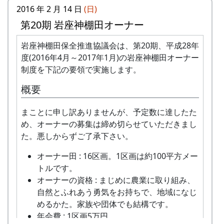
日時 : 2016 (平成28) 年 9 月 4 日 (日) 11:00 ～
2016 年 2 月 14 日
(日)
で、刈り取り日に参加できないオーナー田は
14:00
第20期 岩座神棚田オーナー
他のオーナーに刈り取っていただくことにな
メニュー : 岩座神特産の「石垣茶」、梅ジュ
ります。
田植祭 - B区画 (2015-05-17 10:31:19)
ース、リンゴジュースなどの飲料と、棚田米
岩座神棚田保全推進協議会は、第20期、平成28年
米づくりを楽しむだけでなく、岩座神の美し
コシヒカリのおにぎりを準備しています。
度(2016年4月～2017年1月)の岩座神棚田オーナー
い景観をみんなで一緒になって守っていくこ
その他
お買い物 : 地域特産品コーナー
制度を下記の要領で実施します。
とに積極的にご協力いただきます。
採れたお米の量を問題にするのではなく、米
田植え用の苗、肥料などは農家で準備しま
概要
なお、滞在型市民農園「クラインガルテン岩座
づくりとイベント参加を楽しみ、農村との交
す。
神」の現地案内コーナーを設け、体験宿泊の受付
流を深めていただくための事業です。お間違
農作業に必要な道具はお貸ししますが、マイ
まことに申し訳ありませんが、予定数に達したた
も行います。
えのないようお願いします。
鎌、マイ手袋をご用意いただくことを推奨し
め、オーナーの募集は締め切らせていただきまし
主催 : 岩座神地域協議会
ます。機械類については農家の物を共同使用
た。悪しからずご了承下さい。
問い合せ : 会長 XXXX 999-9999-9999
します。
オーナー田 : 16区画。1区画は約100平方メー
米づくりをするために田んぼに入る権利であ
トルです。
り、土地の貸し借りは存在しません。
オーナーの資格 : まじめに農業に取り組み、
作業の日程は、基本的に日曜日です。
自然とふれあう勇気をお持ちで、地域になじ
日帰りの作業ですが、宿泊を希望される方は
めるかた。家族や団体でも結構です。
紹介します（多可町宿泊施設の利用券によ
年会費 : 1区画5万円。
り、安く利用できます）。