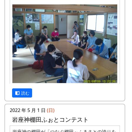
京都府立大学文学部歴史学科のみなさん。総勢18
読む
名だったかな。全員、フィールドワーク参加に先
立って、PCR検査をして陰性であることを確認さ
2022 年 5 月 1 日
(日)
れたそうです。
岩座神棚田ふぉとコンテスト
他に、那珂ふれあい館 の安平館長と多可町地域お
こし協力隊（多可町ファンクラブ ）の黒川さんが
岩座神の棚田が「つなぐ棚田～ふるさとの誇りを