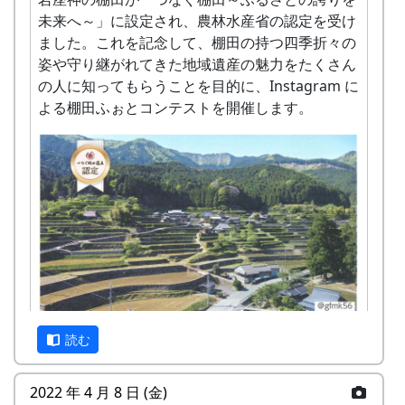
参加されました。
未来へ～」に設定され、農林水産省の認定を受け
ました。これを記念して、棚田の持つ四季折々の
一日目は、岩座神区有文書の調査。
姿や守り継がれてきた地域遺産の魅力をたくさん
の人に知ってもらうことを目的に、Instagram に
よる棚田ふぉとコンテストを開催します。
読む
公会堂の押し入れ下に鍵がかかる書庫があって、
そこに、代々の区長が受け継いできた公文書が眠
っています。その中で一番古いのは黒い長持ちの
2022 年 4 月 8 日 (金)