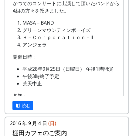
岩座神産の蕎麦粉を使って蕎麦打ち体験をす
に参加すること。
かつてのコンサートに出演して頂いたバンドから
2002年9月29日 坂庭省吾さん
ることができます。
田植え(手植え)、ヒエ引き、草刈り、刈り取
4組の方々を招きました。
り(手刈り)、稲木干しなどは自分でやるこ
MASA－BAND
と。
グリーンマウンティンボーイズ
Ｈ－Ｃｏｒｐｏｒａｔｉｏｎ－Ⅱ
アンジェラ
開催日時 :
平成28年9月25日（日曜日） 午後1時開演
午後3時終了予定
荒天中止
参加 :
2006年9月24日 棚田の集い
岩座神棚田オーナーの義務
読む
入場自由 (予約不要・無料)
運営体制や資金難から途絶えていた棚田コンサー
その他 :
米づくりが始まる4月末までに会費を支払っ
田植祭 - B区画 (2015-05-17 10:31:19)
トですが、棚田オーナーや都会から棚田の景観を
2016 年 9 月 4 日
(日)
ていただきます。
求めて訪れる人々からコンサート復活の声もあ
棚田カフェのご案内
飲料等の提供・販売はありません。各自ご持
その他
みずから田んぼに入って米をつくること。