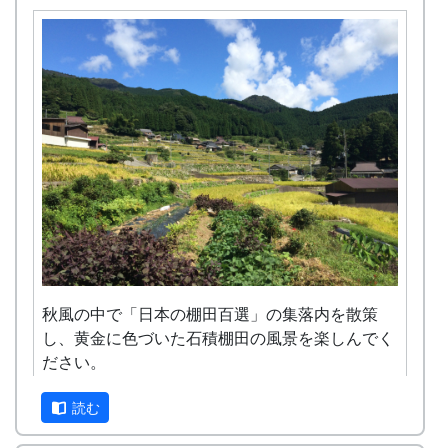
り、オーナー制度２０周年を迎えるにあたり記念
参ください。
自然とまじめにつきあうこと(天災などで不
コンサートを開催します。
田植え用の苗、肥料などは農家で準備しま
作になっても文句を言わないこと)。
す。
岩座神の住人や他のオーナーと積極的にコミ
農作業に必要な道具はお貸ししますが、マイ
ュニケーションを取ること。
鎌、マイ手袋をご用意いただくことを推奨し
美しい景観を守るため、美化活動等に積極的
ます。機械類については農家の物を共同使用
に参加すること。
します。
田植え(手植え)、ヒエ引き、草刈り、刈り取
米づくりをするために田んぼに入る権利であ
り(手刈り)、稲木干しなどは自分でやるこ
り、土地の貸し借りは存在しません。
と。
作業の日程は、基本的に日曜日です。
日帰りの作業ですが、宿泊を希望される方は
紹介します（多可町宿泊施設の利用券によ
り、安く利用できます）。
秋風の中で「日本の棚田百選」の集落内を散策
自分の区画に名札とかかしを立てていただき
し、黄金に色づいた石積棚田の風景を楽しんでく
ます。
ださい。
基本的には減農薬で栽培しますが、必要と認
めた場合には、農家の判断で農薬を使用しま
集落内の散策起点にテラスをもうけて、「カフ
読む
す。ご了承ください。
ェ」を営業します。
稲刈りは、適期刈り取りが必要となりますの