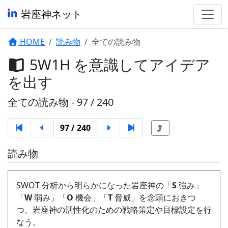
岩座神ネット
HOME
読み物
全ての読み物
5W1H を意識してアイデア
を出す
全ての読み物 - 97 / 240
97 / 240
読み物
SWOT 分析から明らかになった岩座神の「
S
強み」
「
W
弱み」「
O
機会」「
T
脅威」を念頭におきつ
つ、岩座神の活性化のための戦略策定や目標設定を行
なう。