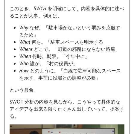
このとき、
5W1H
を明確にして、内容を具体的に述べ
ることが大事。例えば、
Why
なぜ。「駐車場がないという弱みを克服す
るため」
What
何を。「駐車スペースを明示する」
Where
どこで。「町道の邪魔にならない路肩」
When
何時。期限。「今年中に」
Who
誰が。「村の役員が」
How
どのように。「白線で駐車可能なスペース
を示す。事前に役場との調整が必要」
という具合。
SWOT 分析の内容を見ながら、こうやって具体的な
アイデアを出来る限りたくさん出していって、提案す
る。