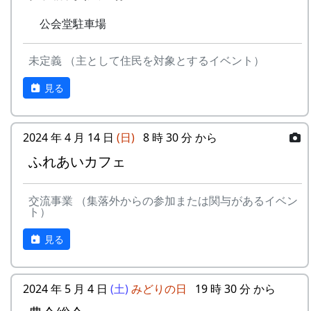
公会堂駐車場
未定義 （主として住民を対象とするイベント）
見る
2024 年 4 月 14 日
(日)
8 時 30 分 から
ふれあいカフェ
交流事業 （集落外からの参加または関与があるイベン
ト）
見る
2024 年 5 月 4 日
(土)
みどりの日
19 時 30 分 から