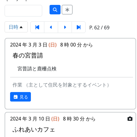
日時
P. 62 / 69
2024 年 3 月 3 日
(日)
8 時 00 分 から
春の宮普請
宮普請と鹿柵点検
作業 （主として住民を対象とするイベント）
見る
2024 年 3 月 10 日
(日)
8 時 30 分 から
ふれあいカフェ