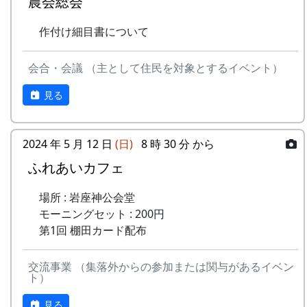
農会総会
作付け細目書について
会合・会議 （主として住民を対象とするイベント）
見る
2024 年 5 月 12 日
(日)
8 時 30 分 から
ふれあいカフェ
場所 : 岩座神公会堂
モーニングセット : 200円
第1回 棚田カード配布
交流事業 （集落外からの参加または関与があるイベン
ト）
見る