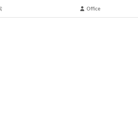
索
Office