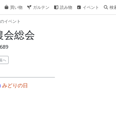
買い物
ガルテン
読み物
イベント
検
のイベント
] 農会総会
689
覧へ
)
みどりの日