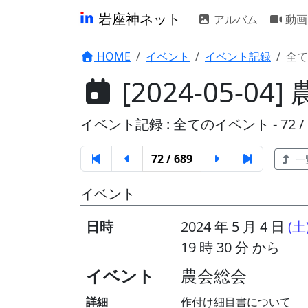
岩座神ネット
アルバム
動画
HOME
イベント
イベント記録
全て
[2024-05-04
イベント記録 : 全てのイベント - 72 / 
72 / 689
一
イベント
日時
2024 年 5 月 4 日
(土
19 時 30 分 から
イベント
農会総会
詳細
作付け細目書について