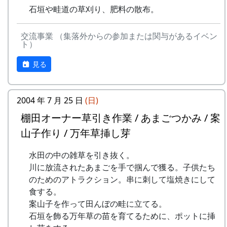
石垣や畦道の草刈り、肥料の散布。
交流事業 （集落外からの参加または関与があるイベン
ト）
見る
2004 年 7 月 25 日
(日)
棚田オーナー草引き作業 / あまごつかみ / 案
山子作り / 万年草挿し芽
水田の中の雑草を引き抜く。
川に放流されたあまごを手で掴んで獲る。子供たち
のためのアトラクション。串に刺して塩焼きにして
食する。
案山子を作って田んぼの畦に立てる。
石垣を飾る万年草の苗を育てるために、ポットに挿