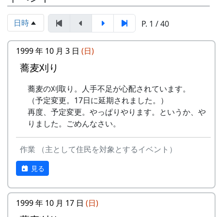
岩座神棚田保全推進協議会事務局
いています。どんな景色になっているかは、来
TEL & FAX: 9999-99-9999
て、見てのお楽しみ。秋風の中で「日本の棚田百
日時
P. 1 / 40
携帯: 999-9999-9999
選」の集落内を散策してみてください。蕎麦の花
MAIL : mailaddress
のつぼみもふくらんでいるかも、ですよ。
担当 : XX
1999 年 10 月 3 日
(日)
お客さんを案内する会長さん。
日時 : 2017 (平成29) 年 9 月 3 日 (日) 11:00 ～
蕎麦刈り
14:00
メニュー : 岩座神特産の「石垣茶」、梅ジュ
蕎麦の刈取り。人手不足が心配されています。
ース、リンゴジュースなどの飲料と、棚田米
（予定変更。17日に延期されました。）
コシヒカリのおにぎりを準備しています。
再度、予定変更。やっぱりやります。というか、や
お買い物 : 地域特産品コーナー
りました。ごめんなさい。
主催 : 岩座神地域協議会
作業 （主として住民を対象とするイベント）
問い合せ : 会長 XXXX 999-9999-9999
見る
1999 年 10 月 17 日
(日)
平成27年度棚田オーナー (2015-04-12 11:26:16)
記念撮影。