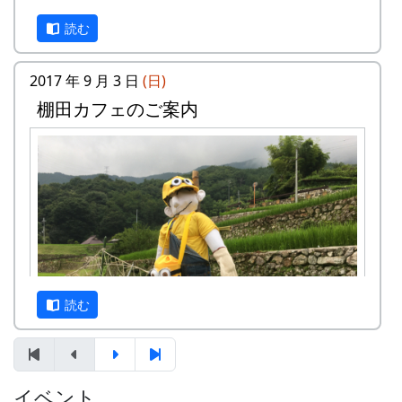
平方メートルです。
読む
応募資格 : まじめに農業に取り組み、自然と
ふれあう勇気をお持ちで、地域になじめるか
た。家族や団体でも結構です。
2017 年 9 月 3 日
(日)
年会費 : 1区画5万円です。
棚田カフェのご案内
申込み期限 : 2018年2月28日。
選考 : 応募者が募集数を超えた場合は、アン
ケート回答をもとに、当協議会で書類選考さ
せていただきます。
黄金色に実った稲の他にも、蕎麦の華が満開で見
申込み方法 : 下記の申込み窓口に、電話、
頃です。
FAXまたはメールでお申し込み下さい（FAX
またはメールの場合は、郵便番号、住所、氏
名、電話番号を明記して下さい）。 折り返
し、詳しい内容と「申し込みアンケート」を
読む
お送りいたしますので、申し込みアンケート
をご返送ください。
申込み・お問合せの窓口
イベント
案山子に守られた棚田も、今では、黄金色に色づ