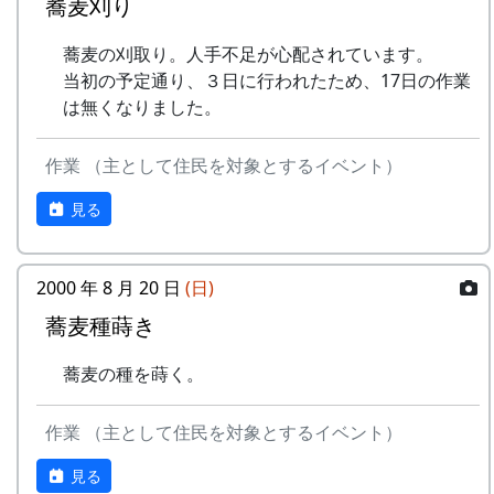
蕎麦刈り
岩座神棚田オーナーの特典
蕎麦の刈取り。人手不足が心配されています。
一から十までプロの指導を受け、減農薬栽培
当初の予定通り、３日に行われたため、17日の作業
の米づくりを体験できます。
は無くなりました。
収穫した米を全部お持ち帰りいただけます。
(100平方メートルの収穫収量は玄米で約30キ
作業 （主として住民を対象とするイベント）
ロです。) 清流の里、岩座神地区のコシヒカ
リは特においしいと評判です。
見る
田すき、田ごしらえ、水管理、病害虫対策(3
回程度)、施肥、脱穀、乾燥、籾すりなどは
地元農家で担当します。
2000 年 8 月 20 日
(日)
実りの時期には、かかしを立てることができ
蕎麦種蒔き
ます。
多可町の宿泊施設を安く利用できます(青年
蕎麦の種を蒔く。
の家、悠遊館、ハーモニーパークなど)。
多可町の特産品がもらえます(1万円相当)。
作業 （主として住民を対象とするイベント）
地元の新鮮な野菜を購入できます。
田植え、稲刈り時のイベントに参加できま
見る
す。