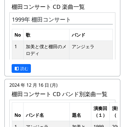
棚田コンサート CD 楽曲一覧
1999年 棚田コンサート
No
歌
バンド
1
加美と僕と棚⽥のメ
アンジェラ
ロディ
私達メシポンバンドが若い頃連続出場を果たして
きた「棚田コンサート」は、フォークソングシン
2
歌おうみんなで
グリーンマウンテ
ガーの“坂庭省悟さん”を始め審査員の方が見守る
読む
ンボーイズ
中、毎年優秀バンドが表彰されました。
3
ワンス・アンド・フ
⽉ーアカリ
2024 年 12 月 16 日 (月)
私達は、この「棚田のうた ～ふるさと加美の里
ォーエバー
棚田コンサート CD バンド別楽曲一覧
へ～」で出場した年、“２位”に入ることができま
した。賞品は何と！「地元産の卵、半年分」でし
4
僕の中のふるさと
H CORPORATION
た。
演奏回
演奏回
II
No
バンド名
題名
（１）
（２）
田んぼの真ん中で山積みの卵の箱を受け取り、バ
5
棚⽥のイネに
メシアとポン四郎
ンドメンバーで分けて持って帰ろうとしてたら、
1
アンジェラ
加美と
1999
2002