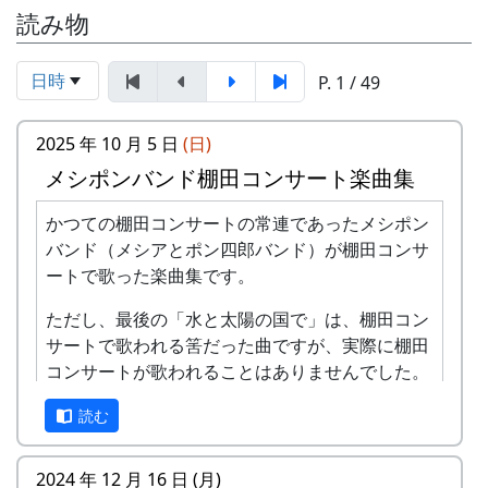
読み物
日時
P. 1 / 49
2025 年 10 月 5 日
(日)
メシポンバンド棚田コンサート楽曲集
かつての棚田コンサートの常連であったメシポン
バンド（メシアとポン四郎バンド）が棚田コンサ
ートで歌った楽曲集です。
ただし、最後の「水と太陽の国で」は、棚田コン
サートで歌われる筈だった曲ですが、実際に棚田
コンサートが歌われることはありませんでした。
棚田のうた ～ふるさと加美の里へ～
読む
2024 年 12 月 16 日 (月)