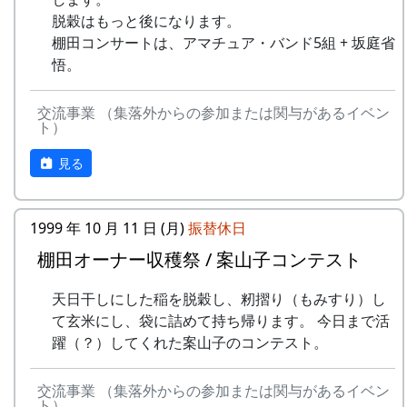
里山の自然と暮らしを守ろうと、全国に棚田オー
15
⽔と太陽の国で
メシアとポン四郎
で
脱穀はもっと後になります。
ナー制度というのがあります。
バンド
棚田コンサートは、アマチュア・バンド5組 + 坂庭省
-
グリーンマウンテン
あした
2000
悟。
ある都会の若者が、棚田で田植えをして地元の人
16
収穫の秋に
⽉ーアカリ
ボーイズ
は帰ろ
に管理してもらい、収穫を楽しみに１年を過ごす
う
17
棚⽥のステージへ
アンジェラ
姿を想像して詩を書きました。
交流事業 （集落外からの参加または関与があるイベン
ト）
-
グリーンマウンテン
君を待
2001
相棒の“うらめしあ”が曲をつけてくれて、兵庫県
2000年 加美町〜棚⽥の秋〜 穫れたての
ボーイズ
ってい
見る
のとある棚田コンサート（収穫日に田んぼでライ
うた
る
ブする企画）でみんなで歌った思い出の楽曲で
す。（ポン四郎）
3
⽉ーアカリ
ワン
1999
2002
No
歌
バンド
1999 年 10 月 11 日 (月)
振替休日
ス・ア
水と太陽の国で
棚田オーナー収穫祭 / 案山子コンテスト
ンド・
1
ふるさと加美の
メシアとポン四郎バン
フォー
⾥へ
ド
天日干しにした稲を脱穀し、籾摺り（もみすり）し
エバー
2
て玄米にし、袋に詰めて持ち帰ります。 今日まで活
加美の⾥か
パルス
-
⽉ーアカリ
収穫の
1999
2001
躍（？）してくれた案山子のコンテスト。
ら'98
秋に
3
永遠の⾥
すぱ
交流事業 （集落外からの参加または関与があるイベン
4
H CORPORATION
僕の中
1999
2002
ト）