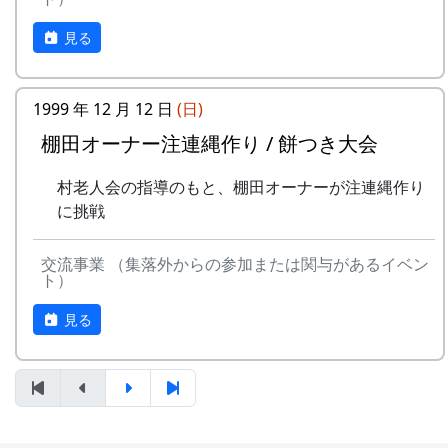
4
棚⽥の⾵
アンジェラ
(II)
のふる
見る
さと
5
なんとなく聴く
リアルキャンディーズ
うた
-
H CORPORATION
帰って
1999
稲刈りの日、田んぼでオリジナル曲を披露・演奏
きたよ
する棚田コンサート。
1999 年 12 月 12 日
(日)
6
あしたは帰ろう
グリーンマウンテンボ
棚田オーナー注連縄作り / 餅つき大会
ーイズ
-
HCORPORATION(II)
静かに
1999
2001
毎年曲を創り出演してきましたが、その中でも、
時は…
夏のイメージを色濃く出した曲です。
7
蒼い⾵〜棚
MASA BAND
村老人会の指導のもと、棚田オーナーが注連縄作り
⽥'99〜
に挑戦
5
メシアとポン四郎バ
棚⽥の
1999
2002
水田に降り注ぐ“雨”と“太陽の光”が、私達の命を
ンド
イネに
支えているのだと実感させられた「里山のよきイ
8
ふるさと加美の
旅⼈
ベント」でした。（ポン四郎）
交流事業 （集落外からの参加または関与があるイベン
⾥へ
-
メシアとポン四郎バ
ふるさ
1999
2000
ト）
収穫祭にて
ンド
と加美
9
棚⽥の四季
苔星バンド
見る
の⾥へ
10
この町で
MASA BAND
-
メシアとポン四郎バ
⽔と太
1999
2001
ンド
陽の国
11
⻩⾦の海
アンジェラ
で
2001年 加美町〜棚⽥の秋2001〜 穫れ