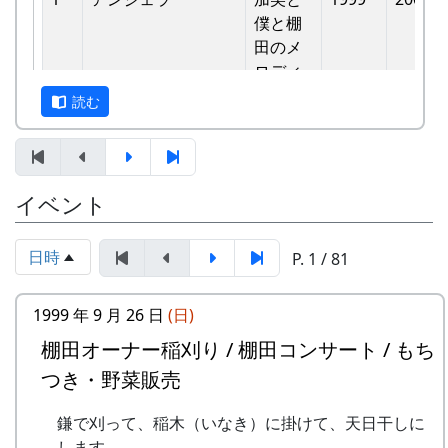
バンド
他のバンドに目茶苦茶うらやましがられたのを覚
僕と棚
6
ふるさと加美の⾥へ
メシアとポン四郎
えています。
⽥のメ
バンド
ロディ
しばらくメンバーのお家では、おいしい“たまご
読む
7
棚⽥の⾵
アンジェラ
かけごはん”や“卵料理”を味わうことができ、「音
-
アンジェラ
僕は棚
1999
楽やっててよかったなあ」と思った瞬間でした
⽥の中
8
この町で
MASA BAND
～。 (ポン四郎）
にいる
9
⻩⾦の海
アンジェラ
棚田のイネに
イベント
-
アンジェラ
棚⽥の
1999
2000
⾵
10
帰ってきたよ
H CORPORATION
日時
P. 1 / 81
-
アンジェラ
棚⽥の
1999
2001
11
帰郷〜2000〜9⽉吉
三畳⼀間
ステー
⽇
ジへ
1999 年 9 月 26 日
(日)
12
帰郷
なでしこ
棚田オーナー稲刈り / 棚田コンサート / もち
-
アンジェラ
⻩⾦の
1999
2000
13
僕は棚⽥の中にいる
アンジェラ
つき・野菜販売
海
14
静かに時は…
H CORPORATION
2
グリーンマウンテン
歌おう
1999
2002
鎌で刈って、稲木（いなき）に掛けて、天日干しに
ボーイズ
みんな
します。