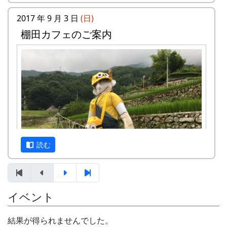
ふれあう勇気をお持ちで、地域になじめるか
をご返送ください。
た。家族や団体でも結構です。
2017 年 9 月 3 日
(日)
申込み・お問合せの窓口
年会費 : 1区画5万円です。
棚田カフェのご案内
申込み期限 : 2018年2月28日。
岩座神棚田保全推進協議会事務局
選考 : 応募者が募集数を超えた場合は、アン
TEL & FAX: 9999-99-9999
ケート回答をもとに、当協議会で書類選考さ
携帯: 999-9999-9999
せていただきます。
MAIL : mailaddress
申込み方法 : 下記の申込み窓口に、電話、
担当 : XX
FAXまたはメールでお申し込み下さい（FAX
またはメールの場合は、郵便番号、住所、氏
名、電話番号を明記して下さい）。 折り返
し、詳しい内容と「申し込みアンケート」を
読む
お送りいたしますので、申し込みアンケート
をご返送ください。
申込み・お問合せの窓口
イベント
案山子に守られた棚田も、今では、黄金色に色づ
岩座神棚田保全推進協議会事務局
いています。どんな景色になっているかは、来
TEL & FAX: 9999-99-9999
結果が得られませんでした。
て、見てのお楽しみ。秋風の中で「日本の棚田百
携帯: 999-9999-9999