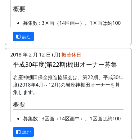
概要
募集数 : 3区画（14区画中）。1区画は約100
平方メートルです。
読む
応募資格 : まじめに農業に取り組み、自然と
ふれあう勇気をお持ちで、地域になじめるか
た。家族や団体でも結構です。
2018 年 2 月 12 日 (月)
振替休日
年会費 : 1区画5万円です。
平成30年度(第22期)棚田オーナー募集
申込み期限 : 2019年3月15日。
選考 : 応募者が募集数を超えた場合は、アン
岩座神棚田保全推進協議会は、第22期、平成30年
ケート回答をもとに、当協議会で書類選考さ
度(2018年4月～12月)の岩座神棚田オーナーを募
せていただきます。
集します。
申込み方法 : 下記の申込み窓口に、電話、
概要
FAXまたはメールでお申し込み下さい（FAX
またはメールの場合は、郵便番号、住所、氏
募集数 : 3区画（14区画中）。1区画は約100
名、電話番号を明記して下さい）。 折り返
平方メートルです。
し、詳しい内容と「申し込みアンケート」を
読む
応募資格 : まじめに農業に取り組み、自然と
お送りいたしますので、申し込みアンケート