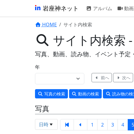
岩座神ネット
アルバム
動画
HOME
サイト内検索
サイト内検索 
写真、動画、読み物、イベント予定
年
前へ
次へ
写真
の検索
動画
の検索
読み物
の検
写真
日時
1
2
3
4