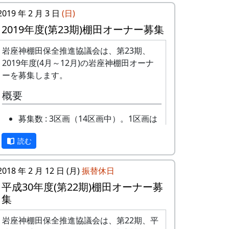
2019 年 2 月 3 日
(日)
2019年度(第23期)棚田オーナー募集
岩座神棚田保全推進協議会は、第23期、
2019年度(4月～12月)の岩座神棚田オーナ
ーを募集します。
概要
募集数 : 3区画（14区画中）。1区画は
約100平方メートルです。
読む
応募資格 : まじめに農業に取り組み、
自然とふれあう勇気をお持ちで、地域
になじめるかた。家族や団体でも結構
2018 年 2 月 12 日 (月)
振替休日
です。
平成30年度(第22期)棚田オーナー募
年会費 : 1区画5万円です。
集
申込み期限 : 2019年3月15日。
選考 : 応募者が募集数を超えた場合
岩座神棚田保全推進協議会は、第22期、平