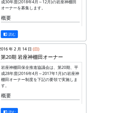
は、アンケート回答をもとに、当協議
成30年度(2018年4月～12月)の岩座神棚田
会で書類選考させていただきます。
オーナーを募集します。
申込み方法 : 下記の申込み窓口に、電
概要
話、FAXまたはメールでお申し込み下
さい（FAXまたはメールの場合は、郵
募集数 : 3区画（14区画中）。1区画は
便番号、住所、氏名、電話番号を明記
読む
約100平方メートルです。
して下さい）。 折り返し、詳しい内容
応募資格 : まじめに農業に取り組み、
と「申し込みアンケート」をお送りい
自然とふれあう勇気をお持ちで、地域
たしますので、申し込みアンケートを
2016 年 2 月 14 日
(日)
になじめるかた。家族や団体でも結構
ご返送ください。
第20期 岩座神棚田オーナー
です。
申込み・お問合せの窓口
年会費 : 1区画5万円です。
岩座神棚田保全推進協議会は、第20期、平
申込み期限 : 2018年2月28日。
成28年度(2016年4月～2017年1月)の岩座神
岩座神棚田保全推進協議会事務局
選考 : 応募者が募集数を超えた場合
棚田オーナー制度を下記の要領で実施しま
TEL & FAX: 9999-99-9999
は、アンケート回答をもとに、当協議
す。
携帯: 999-9999-9999
会で書類選考させていただきます。
MAIL : mailaddress
概要
申込み方法 : 下記の申込み窓口に、電
担当 : XX
話、FAXまたはメールでお申し込み下
まことに申し訳ありませんが、予定数に達
さい（FAXまたはメールの場合は、郵
読む