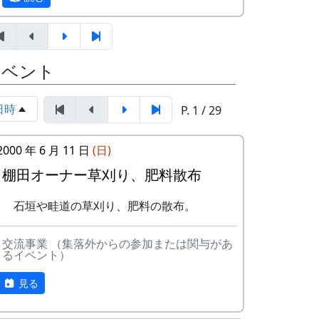
したため、オーナーの募集は締め切らせて
便番号、住所、氏名、電話番号を明記
いただきました。悪しからずご了承下さ
して下さい）。 折り返し、詳しい内容
い。
と「申し込みアンケート」をお送りい
たしますので、申し込みアンケートを
オーナー田 : 16区画。1区画は約100平
イベント
ご返送ください。
方メートルです。
オーナーの資格 : まじめに農業に取り
申込み・お問合せの窓口
日時
P. 1 / 29
組み、自然とふれあう勇気をお持ち
岩座神棚田保全推進協議会事務局
で、地域になじめるかた。家族や団体
TEL & FAX: 9999-99-9999
でも結構です。
2000 年 6 月 11 日
(日)
携帯: 999-9999-9999
年会費 : 1区画5万円。
平成27年度棚田オーナー (2015-04-12
棚田オーナー草刈り、肥料散布
MAIL : mailaddress
11:26:16)
担当 : XX
石垣や畦道の草刈り、肥料の散布。
岩座神棚田オーナーの特典
交流事業 （集落外からの参加または関与があ
一から十までプロの指導を受け、減農
るイベント）
薬栽培の米づくりを体験できます。
収穫した米を全部お持ち帰りいただけ
見る
ます。(100平方メートルの収穫収量は
玄米で約30キロです。) 清流の里、岩