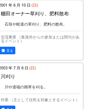
座神地区のコシヒカリは特においしい
2001 年 6 月 10 日
(日)
と評判です。
棚田オーナー草刈り、肥料散布
田すき、田ごしらえ、水管理、病害虫
第18期棚田オーナー対面式 (2014-04-13
対策(3回程度)、施肥、脱穀、乾燥、籾
12:03:51)
石垣や畦道の草刈り、肥料の散布。
すりなどは地元農家で担当します。
平成27年度棚田オーナー (2015-04-12
岩座神棚田オーナーの特典
実りの時期には、かかしを立てること
11:26:16)
交流事業 （集落外からの参加または関与があ
ができます。
るイベント）
岩座神棚田オーナーの特典
多可町の宿泊施設を安く利用できま
一から十までプロの指導を受け、減農
す。
薬栽培の米づくりを体験できます。
見る
一から十までプロの指導を受け、減農
多可町の特産品がもらえます(1万円相
収穫した米を全部お持ち帰りいただけ
薬栽培の米づくりを体験できます。
当)。
ます。(100平方メートルの収穫収量は
収穫した米を全部お持ち帰りいただけ
2003 年 7 月 6 日
地元の新鮮な野菜を購入できます。
玄米で約30キロです。) 清流の里、岩
(日)
ます。(100平方メートルの収穫収量は
田植え、稲刈り時のイベントに参加で
座神地区のコシヒカリは特においしい
川刈り
玄米で約30キロです。) 清流の里、岩
きます。
と評判です。
座神地区のコシヒカリは特においしい
村の秋祭りに参加して、御神酒を飲
田すき、田ごしらえ、水管理、病害虫
川や道端の雑草を刈る。
と評判です。
み、「ひきやま」を引くことができま
対策(3回程度)、施肥、脱穀、乾燥、籾
田すき、田ごしらえ、水管理、病害虫
す。
すりなどは地元農家で担当します。
作業 （主として住民を対象とするイベント）
対策(3回程度)、施肥、脱穀、乾燥、籾
実りの時期には、かかしを立てること
すりなどは地元農家で担当します。
ができます。