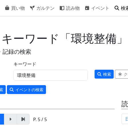
買い物
ガルテン
読み物
イベント
検
- キーワード「環境整備」
・記録の検索
キーワード
検索
ク
索
イベント
の検索
5
P. 5 / 5