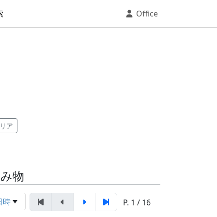
索
Office
リア
読み物
日時
P. 1 / 16