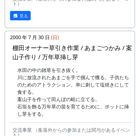
ト）
mail : fureaikan@town.taka.lg.jp
開催日
休館日 : 月・火（但しどちらかが祝休日
見る
の場合は翌水曜日休館）
2023年12月3日（日） 10:00 ～16:00
内容
2000 年 7 月 30 日
(日)
棚田オーナー草引き作業 / あまごつかみ / 案
⽯積みの保全に取り組む「⽯積み学校」の⾦⼦⽒
山子作り / 万年草挿し芽
にお越しいただき⽯積みのワークショップを通じ
て、その価値や技術を学びます。
水田の中の雑草を引き抜く。
川に放流されたあまごを手で掴んで獲る。子供たち
タイムテーブル
のためのアトラクション。串に刺して塩焼きにして
10:00 集合、金子氏によるお話、説明
食する。
10:00 ～ 13:30 休憩（簡単な炊き出しを
案山子を作って田んぼの畦に立てる。
予定）
石垣を飾る万年草の苗を育てるために、ポットに挿
13:30 ～ 石積み実技講習
し芽をする。
16:00 終了
主催
交流事業 （集落外からの参加または関与があるイベン
ト）