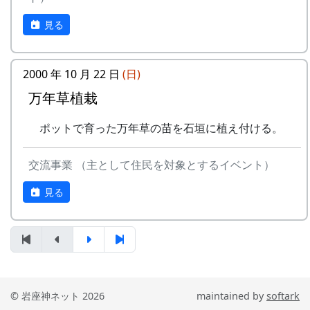
STUDIO MOMEN 村田裕樹
講師の「石積み学校」金子さんから、石積み技術
建築 : OKK / 大西貴之建築計画事務所
見る
の勘所を説明してもらいます。ずばり、要点は3
後援 : 岩座神棚田保全推進協議会
つ。
参加について
2000 年 10 月 22 日
(日)
積み石の荷重を後ろにかける
万年草植栽
参加費 : 無料
積み石の後ろに「ぐり」石をしっかり詰める
人数 : 20人程度を予定
下の2つの石と接するように積み石を置く
ポットで育った万年草の苗を石垣に植え付ける。
参加を希望する方は、主催者の村田氏までご
細かいことは色々あるけれど、それは実際にやり
連絡下さい
ながら説明しましょう、ということで、さっそく
交流事業 （主として住民を対象とするイベント）
メール・アドレス :
作業開始。
y.mura@momen.studio
見る
詳細
石積み学校 in 岩座神 (PDF)
© 岩座神ネット 2026
maintained by
softark