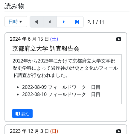
読み物
日時
P. 1 / 11
2024 年 6 月 15 日
(土)
京都府立大学 調査報告会
2022年から2023年にかけて京都府立大学文学部
歴史学科によって岩座神の歴史と文化のフィール
ド調査が行なわれました。
2022-08-09 フィールドワーク一日目
2022-08-10 フィールドワーク二日目
このたび、調査報告書が上梓されたのを記念し
て、現地である岩座神において調査報告会が開催
読む
されます。
2023 年 12 月 3 日
(日)
あわせて、2023年に岩座神の棚田について農業の