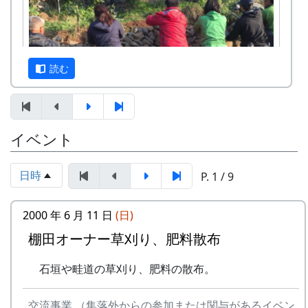
岩座神地区文書からみた江戸時代の神光寺と
家族
京都府立大学文学部歴史学科教授 東昇
京都府立大学文学部歴史学科4回生 渡部
読む
凌空・小島慧音
多可町の寺社建築 ～五霊神社を中心に～
京都府立大学文学部歴史学科教授 岸泰子
旧神光寺跡と多可町の古代山寺
イベント
12月3日（日）、県内外から総勢20数名の参加者
京都府立大学文学部歴史学科教授 菱田哲
を得て、棚田の石積みワークショップが開催され
朗
ました。最初に簡単な自己紹介。遠くは長崎県や
京都府立大学大学院歴史学専攻 山内愛弓
日時
P. 1 / 9
和歌山県からも参加があったり、老若男女、職業
座談会
も関心もバラバラ、非常にバラエティーに富んだ
2000 年 6 月 11 日
(日)
参加申込みについて
メンバーでした。
棚田オーナー草刈り、肥料散布
参加費 : 無料
申込み期日 : 2024年6月8日（日）
石垣や畦道の草刈り、肥料の散布。
申込み・問い合せ先 : 那珂ふれあい館
多可町中区東山 539-3
TEL 0795-32-0685 FAX 0795-30-2730
交流事業 （集落外からの参加または関与があるイベン