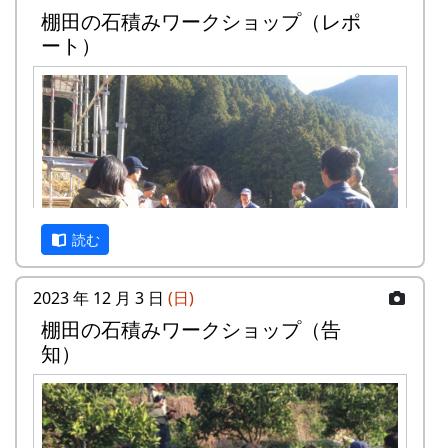
棚田の石積みワークショップ（レポ
面から調査をおこなった武庫川女子大学来栖氏の
ート）
研究発表も行なわれます。
京都府立大学歴史学科文化遺産調査報
告会
『岩座神の歴史と文化』
日時・場所
日時 : 2024年6月15日（土） 13:00 - 16:30
場所 : 岩座神公会堂
読む
プログラム
岩座神における棚田景観の現状と課題
2023 年 12 月 3 日
(日)
武庫川女子大学大学院建築学研究科専攻
棚⽥の⽯積みワークショップ（告
来栖萌々子
知）
岩座神の文化と生業 ～オトウ・棚田を中心に
～
京都府立大学文学部歴史学科4回生 橋本
唯