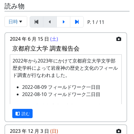
読み物
日時
P. 1 / 11
2024 年 6 月 15 日
(土)
京都府立大学 調査報告会
2022年から2023年にかけて京都府立大学文学部
歴史学科によって岩座神の歴史と文化のフィール
ド調査が行なわれました。
2022-08-09 フィールドワーク一日目
2022-08-10 フィールドワーク二日目
このたび、調査報告書が上梓されたのを記念し
て、現地である岩座神において調査報告会が開催
読む
されます。
2023 年 12 月 3 日
(日)
あわせて、2023年に岩座神の棚田について農業の