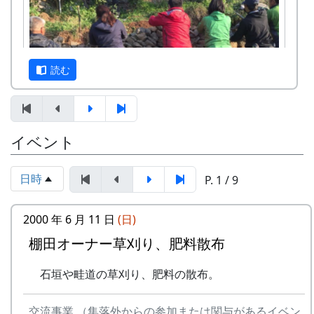
岩座神地区文書からみた江戸時代の神光寺と
家族
京都府立大学文学部歴史学科教授 東昇
京都府立大学文学部歴史学科4回生 渡部
読む
凌空・小島慧音
多可町の寺社建築 ～五霊神社を中心に～
京都府立大学文学部歴史学科教授 岸泰子
旧神光寺跡と多可町の古代山寺
イベント
12月3日（日）、県内外から総勢20数名の参加者
京都府立大学文学部歴史学科教授 菱田哲
を得て、棚田の石積みワークショップが開催され
朗
ました。最初に簡単な自己紹介。遠くは長崎県や
京都府立大学大学院歴史学専攻 山内愛弓
日時
P. 1 / 9
和歌山県からも参加があったり、老若男女、職業
座談会
も関心もバラバラ、非常にバラエティーに富んだ
2000 年 6 月 11 日
(日)
参加申込みについて
メンバーでした。
棚田オーナー草刈り、肥料散布
参加費 : 無料
申込み期日 : 2024年6月8日（日）
石垣や畦道の草刈り、肥料の散布。
申込み・問い合せ先 : 那珂ふれあい館
多可町中区東山 539-3
TEL 0795-32-0685 FAX 0795-30-2730
交流事業 （集落外からの参加または関与があるイベン