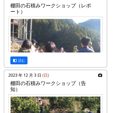
棚田の石積みワークショップ（レポ
面から調査をおこなった武庫川女子大学来栖氏の
ート）
研究発表も行なわれます。
京都府立大学歴史学科文化遺産調査報
告会
『岩座神の歴史と文化』
日時・場所
日時 : 2024年6月15日（土） 13:00 - 16:30
場所 : 岩座神公会堂
読む
プログラム
岩座神における棚田景観の現状と課題
2023 年 12 月 3 日
(日)
武庫川女子大学大学院建築学研究科専攻
棚⽥の⽯積みワークショップ（告
来栖萌々子
知）
岩座神の文化と生業 ～オトウ・棚田を中心に
～
京都府立大学文学部歴史学科4回生 橋本
唯