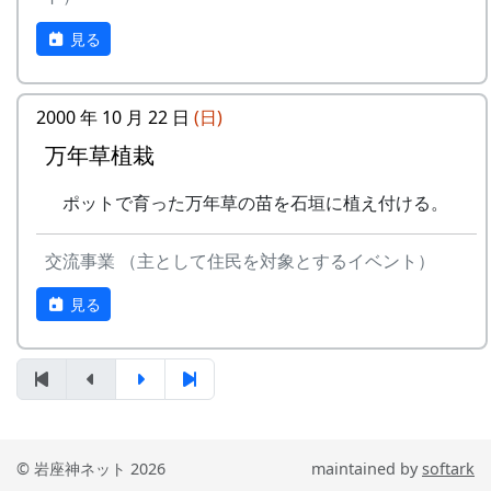
STUDIO MOMEN 村田裕樹
講師の「石積み学校」金子さんから、石積み技術
建築 : OKK / 大西貴之建築計画事務所
見る
の勘所を説明してもらいます。ずばり、要点は3
後援 : 岩座神棚田保全推進協議会
つ。
参加について
2000 年 10 月 22 日
(日)
積み石の荷重を後ろにかける
万年草植栽
参加費 : 無料
積み石の後ろに「ぐり」石をしっかり詰める
人数 : 20人程度を予定
下の2つの石と接するように積み石を置く
ポットで育った万年草の苗を石垣に植え付ける。
参加を希望する方は、主催者の村田氏までご
細かいことは色々あるけれど、それは実際にやり
連絡下さい
ながら説明しましょう、ということで、さっそく
交流事業 （主として住民を対象とするイベント）
メール・アドレス :
作業開始。
y.mura@momen.studio
見る
詳細
石積み学校 in 岩座神 (PDF)
© 岩座神ネット 2026
maintained by
softark