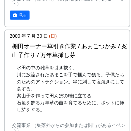
ト）
mail : fureaikan@town.taka.lg.jp
開催日
休館日 : 月・火（但しどちらかが祝休日
見る
の場合は翌水曜日休館）
2023年12月3日（日） 10:00 ～16:00
内容
2000 年 7 月 30 日
(日)
棚田オーナー草引き作業 / あまごつかみ / 案
⽯積みの保全に取り組む「⽯積み学校」の⾦⼦⽒
山子作り / 万年草挿し芽
にお越しいただき⽯積みのワークショップを通じ
て、その価値や技術を学びます。
水田の中の雑草を引き抜く。
川に放流されたあまごを手で掴んで獲る。子供たち
タイムテーブル
のためのアトラクション。串に刺して塩焼きにして
10:00 集合、金子氏によるお話、説明
食する。
10:00 ～ 13:30 休憩（簡単な炊き出しを
案山子を作って田んぼの畦に立てる。
予定）
石垣を飾る万年草の苗を育てるために、ポットに挿
13:30 ～ 石積み実技講習
し芽をする。
16:00 終了
主催
交流事業 （集落外からの参加または関与があるイベン
ト）