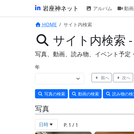
岩座神ネット
アルバム
動画
HOME
サイト内検索
サイト内検索 
写真、動画、読み物、イベント予定
年
前へ
次へ
写真
の検索
動画
の検索
読み物
の検
写真
日時
P. 1 / 1