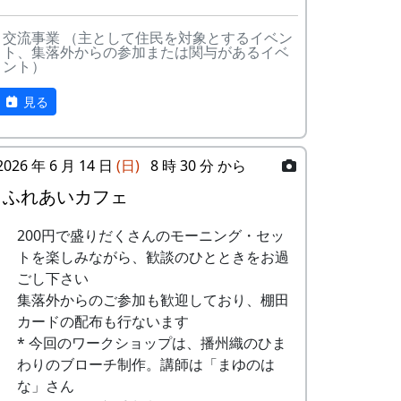
作業は明日の日曜日に予定されていたのだ
が、天気が悪くなりそうだったので、今日
交流事業 （主として住民を対象とするイベン
になった。
ト、集落外からの参加または関与があるイベ
ント）
仕事の人もいたので、作業に出て来たのは
見る
11人だった。
上に書いたように、流れ作業なので、みん
なが一斉に休まないと休憩を取ることが出
2026 年 6 月 14 日
(日)
8 時 30 分 から
来ない。唐箕を改造する前は、かなり頻繁
ふれあいカフェ
に休憩をしていた。最初に唐箕の回し手が
音を上げるのだ。しかし、モーターは疲れ
200円で盛りだくさんのモーニング・セッ
ないので、なかなか休憩にならない。
トを楽しみながら、歓談のひとときをお過
ごし下さい
おかげで、ずいぶんと疲れたけれど、仕事
集落外からのご参加も歓迎しており、棚田
は捗って、午前中で選別袋詰めの作業が済
カードの配布も行ないます
んでしまった。
* 今回のワークショップは、播州織のひま
みんなでハーモニー・パークに行って、チ
わりのブローチ制作。講師は「まゆのは
キン・カツ定食の昼御飯を食べた。
な」さん