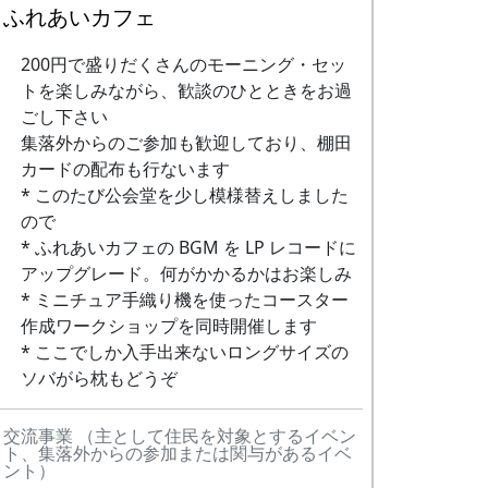
ふれあいカフェ
スレッシャで脱穀して乾燥機に入れた蕎麦
の実は、蕎麦の茎や雑草がいっぱい混じっ
200円で盛りだくさんのモーニング・セッ
ている。
トを楽しみながら、歓談のひとときをお過
ごし下さい
そういう大きなゴミを、最初に手作業で篩
集落外からのご参加も歓迎しており、棚田
(ふるい)にかけて取り除く。そして、唐箕
カードの配布も行ないます
(とうみ)にかけて、細かいゴミや入りの悪
* このたび公会堂を少し模様替えしました
い実を風で吹き飛ばす。最後に、選別機に
ので
かけて砂や小石を取り除き、計量して袋に
* ふれあいカフェの BGM を LP レコードに
詰める。
アップグレード。何がかかるかはお楽しみ
写真では、一番手前に選別機が見える。こ
* ミニチュア手織り機を使ったコースター
れは、かつて米の選別に使われていたもの
作成ワークショップを同時開催します
だ。二重胴になっていて、中のドラムがモ
* ここでしか入手出来ないロングサイズの
ーターで回転する。
ソバがら枕もどうぞ
その奥に見える唐箕は、これも昔は米の選
交流事業 （主として住民を対象とするイベン
別に使われていたものだが、もっと古いも
ト、集落外からの参加または関与があるイベ
ント）
ので、手で羽根を回して風を起すものだ。