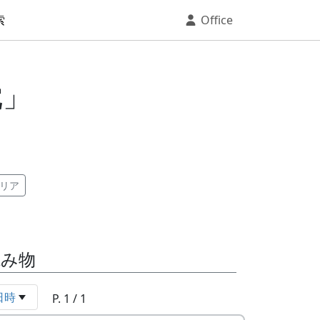
索
Office
枕」
リア
読み物
日時
P. 1 / 1