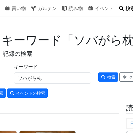
買い物
ガルテン
読み物
イベント
検
- キーワード「ソバがら
・記録の検索
キーワード
検索
ク
索
イベント
の検索