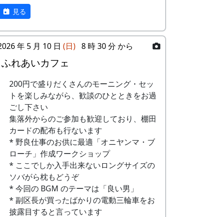
モーターで回すように改造してある。
見る
一番奥、写真では見えないが、暗い倉庫の
中では、数人が篩を持って手作業で荒選別
2026 年 5 月 10 日
(日)
8 時 30 分 から
をしている。
ふれあいカフェ
埃(ほこり)が舞い立つので、マスクをして
いないと、鼻の中が真っ黒けになる。
200円で盛りだくさんのモーニング・セッ
トを楽しみながら、歓談のひとときをお過
ごし下さい
集落外からのご参加も歓迎しており、棚田
カードの配布も行ないます
* 野良仕事のお供に最適「オニヤンマ・ブ
ローチ」作成ワークショップ
* ここでしか入手出来ないロングサイズの
ソバがら枕もどうぞ
* 今回の BGM のテーマは「良い男」
* 副区長が買ったばかりの電動三輪車をお
披露目すると言っています