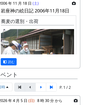
2006 年 11 月 18 日
(土)
岩座神の絵日記 2006年11月18日
蕎麦の選別・出荷
読む
イベント
日時
P. 1 / 2
約二週間にわたって送風だけで乾燥させて
きた蕎麦の実を選別して出荷する作業を行
2026 年 4 月 5 日
(日)
8 時 30 分 から
った。