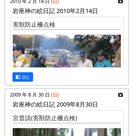
2010 年 2 月 14 日
(日)
普請として予定されています。台風が通った後な
岩座神の絵日記 2010年2月14日
ので、倒木だとか、土砂の崩れや流れによるる柵
の破損があるかも知れません。
害獣防止柵点検
蕎麦の種蒔きは8月20/21日に完了したのですが、
種が芽を切らなかった場所があるので、蒔き直し
が必要になりました。一部の種に問題があったよ
うです。この作業は出来るかどうか微妙。田圃が
濡れていて駄目なんじゃないかと思います。
読む
2009 年 8 月 30 日
(日)
岩座神の絵日記 2009年8月30日
宮普請(害獸防止柵点検)
ただいま朝の七時五十八分。朝八時から、という
事だったので、もうみんな揃っている。焚き火に