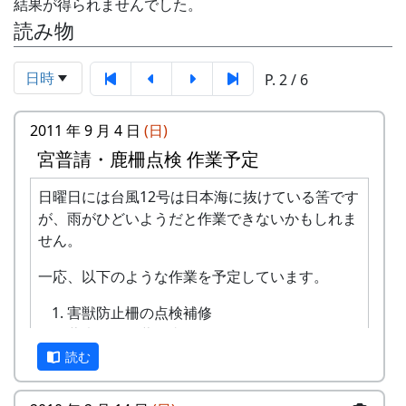
結果が得られませんでした。
読み物
日時
P. 2 / 6
2011 年 9 月 4 日
(日)
宮普請・鹿柵点検 作業予定
日曜日には台風12号は日本海に抜けている筈です
が、雨がひどいようだと作業できないかもしれま
せん。
一応、以下のような作業を予定しています。
害獣防止柵の点検補修
蕎麦の種の蒔き直し
除草
読む
害獣防止柵（鹿柵）の点検補修は、毎年、秋の宮