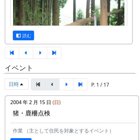
あたって、山林係が入れてくれたコーヒーを飲み
ながら、うだうだと語る。
この後、山林係が今日の作業予定を発表し、班分
けをして、害獣防止柵の点検に取りかかることに
読む
なる。
イベント
秋の宮普請で、鹿柵(害獣防止柵)の点検補修と山
日時
P. 1 / 17
林整備作業を行う。
2004 年 2 月 15 日
(日)
写真は、枯れた木が根から倒れて、柵の金網に寄
りかかっているところである。
猪・鹿柵点検
しかし、この倒木はよく枯れて、スカスカの状態
作業 （主として住民を対象とするイベント）
になっていた。驚くほど軽かったので、一人の力
今日は班分けの結果、いつもと違う箇所を巡回す
で持ち上げて除去することが出来た。金網の破損