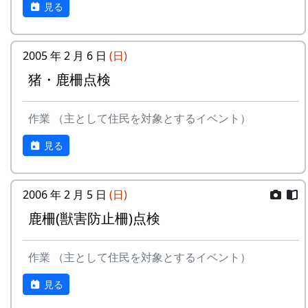
見る
ることになった。岩座神の南端の標高が一番低い
も軽微で、五分ぐらいで補修が完了した。
箇所から、西の山を登っていくルートだ。
2005 年 2 月 6 日
(日)
写真はその取っかかりの付近。暗い林の中、コン
クリートで舗装された林道が延びている。林道の
猪・鹿柵点検
右側にあるのが害獣防止柵、通称鹿柵である。こ
の柵の右側が村の中になる。
作業 （主として住民を対象とするイベント）
見る
2006 年 2 月 5 日
(日)
鹿柵(獣害防止柵)点検
これは別の場所である。
作業 （主として住民を対象とするイベント）
太い松の木が倒れて、柵を直撃していた。木の幹
が支柱に突き刺さり、支柱は見事に二つ折りにな
見る
っていた。