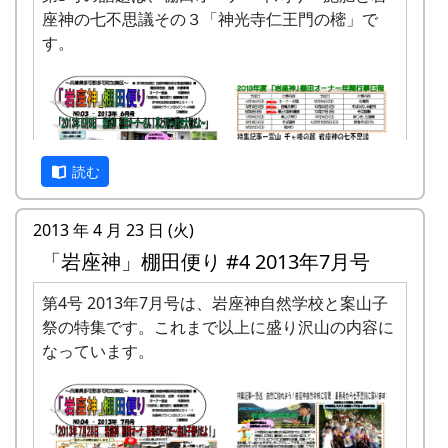
座神の七不思議その３「神光寺仁王門の樒」で
す。
読む
2013 年 4 月 23 日 (火)
「岩座神」棚田便り #4 2013年7月号
第4号 2013年7月号は、岩座神自然学校と案山子
祭の特集です。これまで以上に盛り沢山の内容に
「岩座神」棚田便り #3 2013年6月号 (PDF版)
なっています。