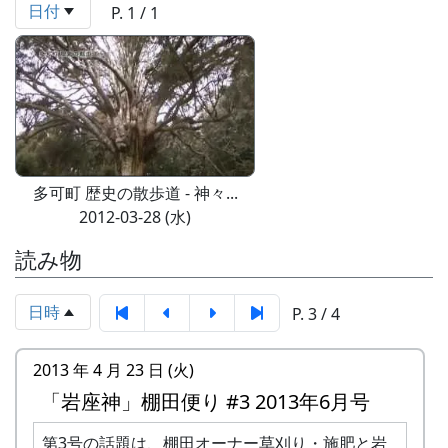
日付
P. 1 / 1
多可町 歴史の散歩道 - 神々...
2012-03-28 (水)
読み物
日時
P. 3 / 4
2013 年 4 月 23 日 (火)
「岩座神」棚田便り #3 2013年6月号
第3号の話題は、棚田オーナー草刈り・施肥と岩