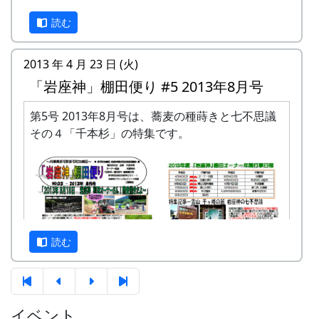
読む
2013 年 4 月 23 日 (火)
「岩座神」棚田便り #5 2013年8月号
第5号 2013年8月号は、蕎麦の種蒔きと七不思議
その４「千本杉」の特集です。
「岩座神」棚田便り #4 2013年7月号 (PDF版)
という訳で、予定されていた七不思議その４「千
本杉」は、来月号に持ち越しです。
読む
イベント