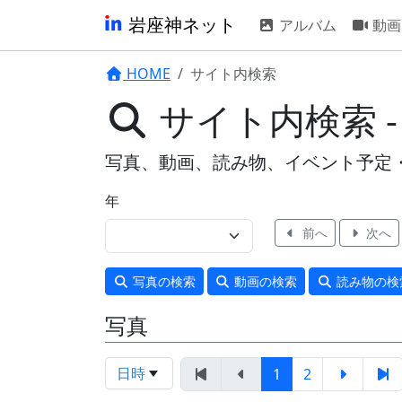
岩座神ネット
アルバム
動画
HOME
サイト内検索
サイト内検索 
写真、動画、読み物、イベント予定
年
前へ
次へ
写真
の検索
動画
の検索
読み物
の検
写真
日時
1
2