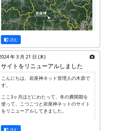
VOL.1 有機農業の考え方と技術
「自然には仕組みがある」
有機という言葉をたどっていくと、そんな
意味がありました。 山をお手本に土を作
る。 畑におこる様々な問題に根源的なアプ
読む
ローチで解決していく美しい農業のあり方
を学びます。 これから冬野菜のはじまりの
2024 年 3 月 21 日 (木)
季節。種まき、肥料作り、畝作りなど具体
残念ながら、公共交通機関で岩座神に来る
サイトをリニューアルしました
的な栽培方法もお話しいただきます。 ここ
のは、とっても大変です。最寄りの鉄道の
で学んだ知識をぜひそれぞれの畑で実践し
駅 ( JR 西脇市駅 ) から車で 1時間弱、最寄
こんにちは。岩座神ネット管理人の木原で
ていただけたら幸いです。
りのバス停から徒歩で1時間強かかりま
す。
す。
講師 : 保田茂先生
ここ3ヶ月ほどにわたって、冬の農閑期を
神戸大学名誉教授。 有機農業研究の第一人
カーナビを使って車でおいで下さい。カー
使って、こつこつと岩座神ネットのサイト
者として農業経営・地域活性分野で活躍。
ナビは、高価な車載型でなく、 スマートフ
をリニューアルしてきました。
県下12ヶ所で有機農業教室を開設し、環境
ォンの無料アプリで十分です。以下の住所
2024年3月21日現在、まだ完全ではありま
と人と心が健全な農業の普及に尽力。 手軽
またはキーワードで目的地を設定したら、
せんが、旧サイトで閲覧することが出来た
に作れる肥料「保田ぼかし」を考案。 家庭
読む
間違いなく、岩座神まで案内してくれま