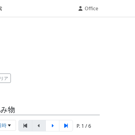
索
Office
リア
読み物
日時
P. 1 / 6