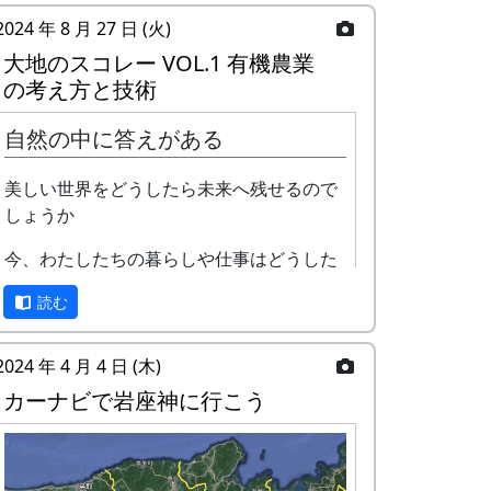
2024 年 8 月 27 日 (火)
大地のスコレー VOL.1 有機農業
の考え方と技術
自然の中に答えがある
美しい世界をどうしたら未来へ残せるので
しょうか
今、わたしたちの暮らしや仕事はどうした
ら もう一度自然との繋がりを取り戻せるの
読む
でしょうか
その答えはきっと自然の中にある。
2024 年 4 月 4 日 (木)
カーナビで岩座神に行こう
「大地のスコレー」は様々な講師を招き 自
然と共に暮らすこれからの生き方を学ぶ場
です。