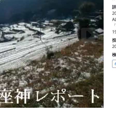
2
A
1
投
2