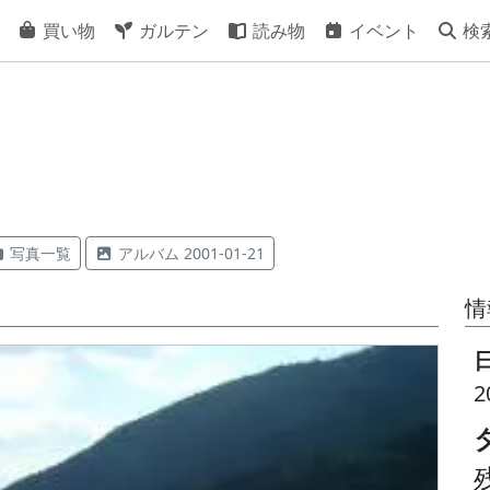
買い物
ガルテン
読み物
イベント
検
写真一覧
アルバム 2001-01-21
情
2