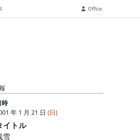
索
Office
報
日時
001 年 1 月 21 日
(日)
タイトル
残雪